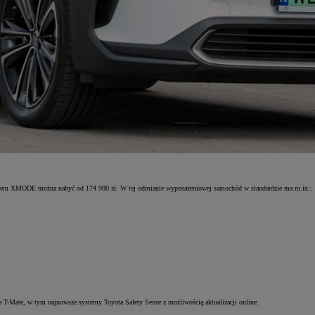
napędem XMODE można nabyć od 174 900 zł. W tej odmianie wyposażeniowej samochód w standardzie ma m.in.:
 T-Mate, w tym najnowsze systemy Toyota Safety Sense z możliwością aktualizacji online.