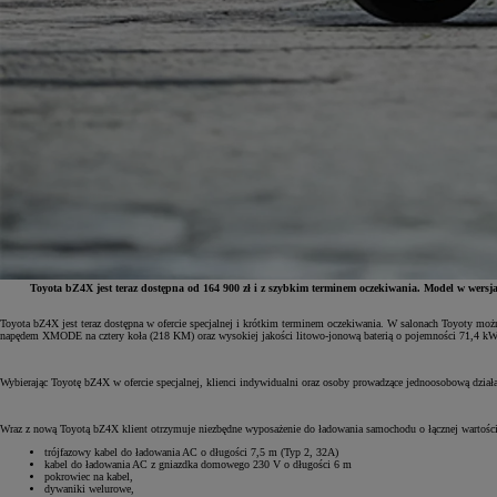
Toyota bZ4X jest teraz dostępna od 164 900 zł i z szybkim terminem oczekiwania. Model w wersj
Toyota bZ4X jest teraz dostępna w ofercie specjalnej i krótkim terminem oczekiwania. W salonach Toyoty mo
napędem XMODE na cztery koła (218 KM) oraz wysokiej jakości litowo-jonową baterią o pojemności 71,4 kW
Od
81 900 zł
Yaris Cross
Wybierając Toyotę bZ4X w ofercie specjalnej, klienci indywidualni oraz osoby prowadzące jednoosobową dział
HYBRID
Wraz z nową Toyotą bZ4X klient otrzymuje niezbędne wyposażenie do ładowania samochodu o łącznej wartości
trójfazowy kabel do ładowania AC o długości 7,5 m (Typ 2, 32A)
kabel do ładowania AC z gniazdka domowego 230 V o długości 6 m
pokrowiec na kabel,
dywaniki welurowe,