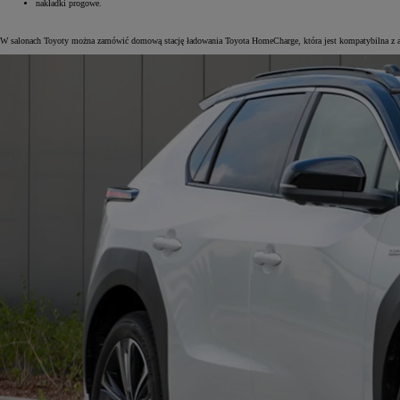
nakładki progowe.
W salonach Toyoty można zamówić domową stację ładowania Toyota HomeCharge, która jest kompatybilna z apl