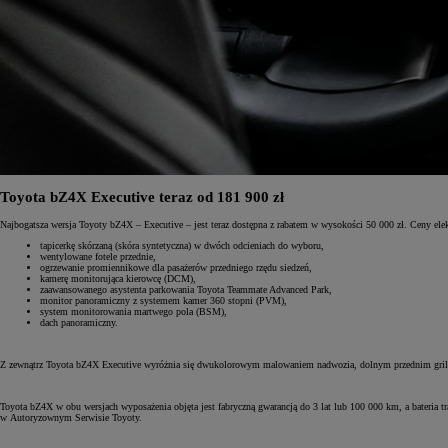
Od
105 300 zł
Corolla Hatchback
HYBRID
Toyota bZ4X Executive teraz od 181 900 zł
Najbogatsza wersja Toyoty bZ4X – Executive – jest teraz dostępna z rabatem w wysokości 50 000 zł. Ceny el
tapicerkę skórzaną (skóra syntetyczna) w dwóch odcieniach do wyboru,
wentylowane fotele przednie,
ogrzewanie promiennikowe dla pasażerów przedniego rzędu siedzeń,
kamerę monitorująca kierowcę (DCM),
zaawansowanego asystenta parkowania Toyota Teammate Advanced Park,
monitor panoramiczny z systemem kamer 360 stopni (PVM),
system monitorowania martwego pola (BSM),
dach panoramiczny.
Z zewnątrz Toyota bZ4X Executive wyróżnia się dwukolorowym malowaniem nadwozia, dolnym przednim gril
Toyota bZ4X w obu wersjach wyposażenia objęta jest fabryczną gwarancją do 3 lat lub 100 000 km, a bateria
w Autoryzownym Serwisie Toyoty.