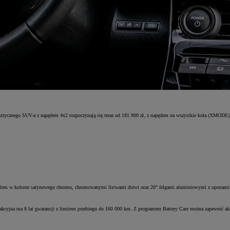
ektrycznego SUV-a z napędem 4x2 rozpoczynają się teraz od 181 900 zł, z napędem na wszystkie koła (XMODE) 
lem w kolorze satynowego chromu, chromowanymi listwami drzwi oraz 20" felgami aluminiowymi z oponami
 trakcyjna ma 8 lat gwarancji z limitem przebiegu do 160 000 km. Z programem Battery Care można zapewnić a