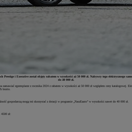
ach Prestige i Executive został objęty rabatem w wysokości aż 50 000 zł. Nabywcy tego elektrycznego 
do 40 000 zł.
żna zamawiać egzemplarze z rocznika 2024 z rabatem w wysokości aż 50 000 zł względem ceny katalogowej. Ele
h brutto.
alność gospodarczą mogą też skorzystać z dotacji w programie „NaszEauto” w wysokości nawet do 40 000 zł.
 4500 zł: