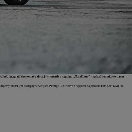
samochodu mogą też skorzystać z dotacji w ramach programu „NaszEauto” i zyskać dodatkowo nawet
ktryczny model jest dostępny w wersjach Prestige i Executive z napędem na przednie koła (204 KM) lub