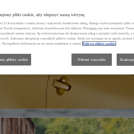
jemy pliki cookie, aby ulepszyć naszą witrynę
ć Ci korzystanie z naszej strony i usprawnić świadczenie usług, dlatego wykorzystujemy pliki co
na Twoim komputerze, telefonie komórkowym lub tablecie. Pomagają one nam zrozumieć Twoje 
cjonalność naszej witryny. Są wykorzystywane do dostarczania usług i narzędzi osób trzecich, a 
wych. Zalecamy akceptację wszystkich plików cookie. Jeżeli nie wyrażasz na to zgody, możesz 
a. Szczegółowe informacje na ten temat znajdziesz w naszej
Polityce plików cookie.
nia plików cookie
Odrzuć wszystkie
Zaakcept