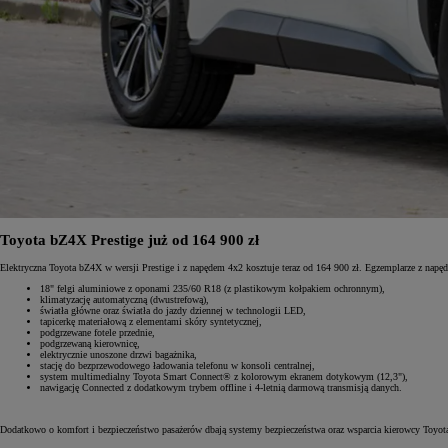
Toyota bZ4X Prestige już od 164 900 zł
Elektryczna Toyota bZ4X w wersji Prestige i z napędem 4x2 kosztuje teraz od 164 900 zł. Egzemplarze z 
18" felgi aluminiowe z oponami 235/60 R18 (z plastikowym kołpakiem ochronnym),
klimatyzację automatyczną (dwustrefową),
światła główne oraz światła do jazdy dziennej w technologii LED,
tapicerkę materiałową z elementami skóry syntetycznej,
podgrzewane fotele przednie,
podgrzewaną kierownicę,
elektrycznie unoszone drzwi bagażnika,
stację do bezprzewodowego ładowania telefonu w konsoli centralnej,
system multimedialny Toyota Smart Connect® z kolorowym ekranem dotykowym (12,3"),
nawigację Connected z dodatkowym trybem offline i 4-letnią darmową transmisją danych.
Dodatkowo o komfort i bezpieczeństwo pasażerów dbają systemy bezpieczeństwa oraz wsparcia kierowcy Toyota