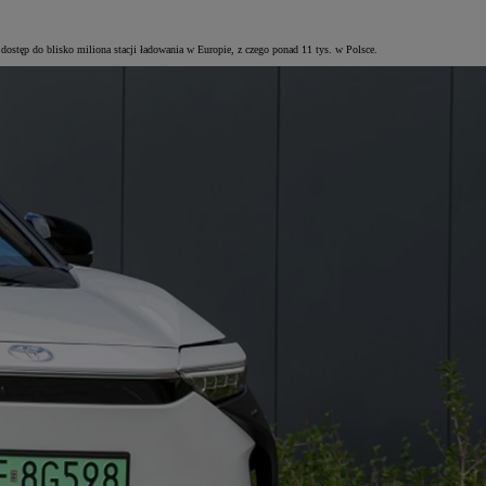
stęp do blisko miliona stacji ładowania w Europie, z czego ponad 11 tys. w Polsce.