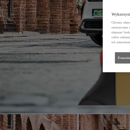
Wykorzystu
Chcemy ułatwi
umieszczane 
ulepszać funk
celów reklamo
ich ustawieni
Ustawie