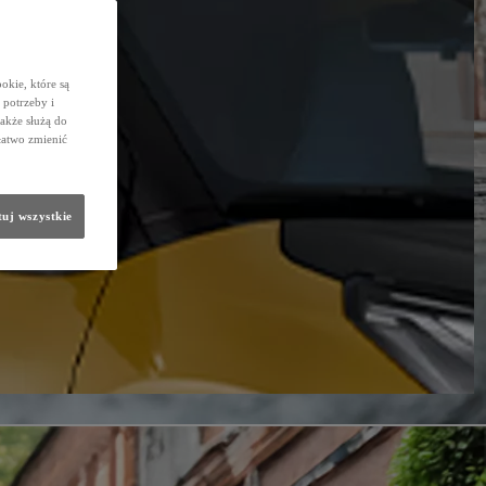
okie, które są
potrzeby i
także służą do
łatwo zmienić
uj wszystkie