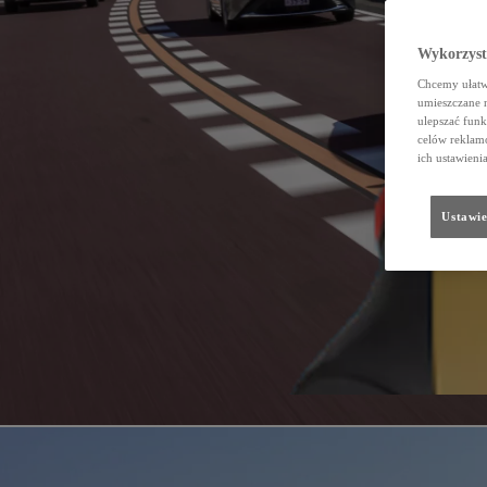
Wykorzystu
Chcemy ułatwi
umieszczane 
ulepszać funk
celów reklamo
ich ustawieni
Ustawie