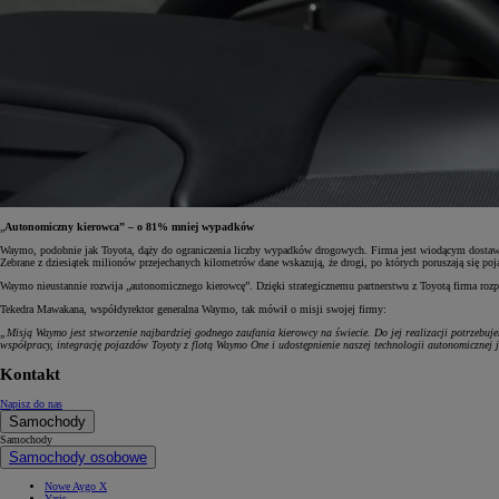
Od
105 300 zł
Corolla Hatchback
HYBRID
„
Autonomiczny kierowca” – o 81% mniej wypadków
Waymo, podobnie jak Toyota, dąży do ograniczenia liczby wypadków drogowych. Firma jest wiodącym dostawcą
Zebrane z dziesiątek milionów przejechanych kilometrów dane wskazują, że drogi, po których poruszają się p
Waymo nieustannie rozwija „autonomicznego kierowcę”. Dzięki strategicznemu partnerstwu z Toyotą firma ro
Tekedra Mawakana, współdyrektor generalna Waymo, tak mówił o misji swojej firmy:
„Misją Waymo jest stworzenie najbardziej godnego zaufania kierowcy na świecie. Do jej realizacji potrzebuj
współpracy, integrację pojazdów Toyoty z flotą Waymo One i udostępnienie naszej technologii autonomicznej
Kontakt
Napisz do nas
Samochody
Samochody
Samochody osobowe
Nowe Aygo X
Yaris