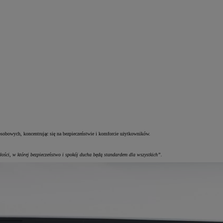
sobowych, koncentrując się na bezpieczeństwie i komforcie użytkowników.
łości, w której bezpieczeństwo i spokój ducha będą standardem dla wszystkich”.