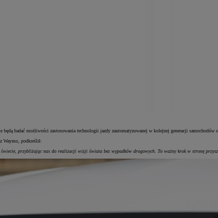
 będą badać możliwości zastosowania technologii jazdy zautomatyzowanej w kolejnej generacji samochodów o
 z Waymo, podkreślił:
świecie, przybliżając nas do realizacji wizji świata bez wypadków drogowych. To ważny krok w stronę przysz