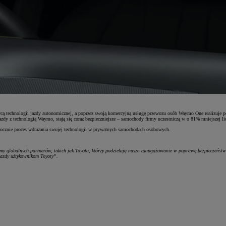
 technologii jazdy autonomicznej, a poprzez swoją komercyjną usługę przewozu osób Waymo One realizuje po
ojazdy z technologią Waymo, stają się coraz bezpieczniejsze – samochody firmy uczestniczą w o 81% mniejsze
zpocznie proces wdrażania swojej technologii w prywatnych samochodach osobowych.
emy globalnych partnerów, takich jak Toyota, którzy podzielają nasze zaangażowanie w poprawę bezpieczeństwa
 jazdy użtykownikom Toyoty”.