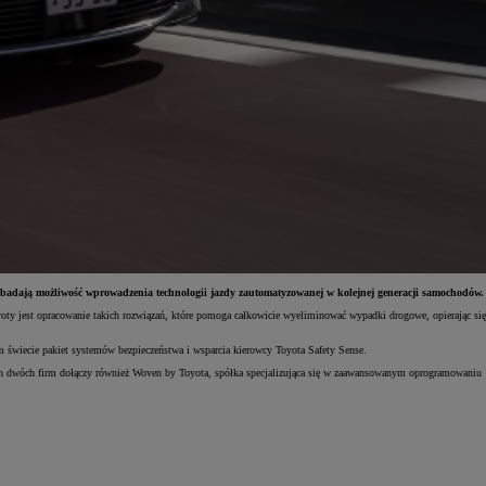
zbadają możliwość wprowadzenia technologii jazdy zautomatyzowanej w kolejnej generacji samochodów.
yoty jest opracowanie takich rozwiązań, które pomoga całkowicie wyeliminować wypadki drogowe, opierając się
 świecie pakiet systemów bezpieczeństwa i wsparcia kierowcy Toyota Safety Sense.
ych dwóch firm dołączy również Woven by Toyota, spółka specjalizująca się w zaawansowanym oprogramowaniu