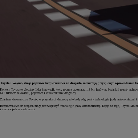
Toyota i Waymo, chcąc poprawić bezpieczeństwa na drogach, zamierzają przyspieszyć wprowadzanie te
Koncern Toyota to globalny lider innowacji, który rocznie przeznacza 1,3 bln jenów na badania i rozwój naj
na 3 filarach: człowieku, pojazdach i infrastrukturze drogowej.
Od
81 900 zł
Zdaniem kierownictwa Toyoty, w przyszłości kluczową rolę będą odgrywały technologie jazdy autonomicznej i
Yaris Cross
Bezpieczeństwo na drogach mogą też zwiększyć technologie jazdy autonomicznej. Dążąc do tego, Toyota Moto
HYBRID
i innowacjach w mobilności.