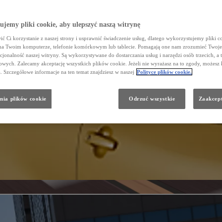
jemy pliki cookie, aby ulepszyć naszą witrynę
ć Ci korzystanie z naszej strony i usprawnić świadczenie usług, dlatego wykorzystujemy pliki co
na Twoim komputerze, telefonie komórkowym lub tablecie. Pomagają one nam zrozumieć Twoje 
cjonalność naszej witryny. Są wykorzystywane do dostarczania usług i narzędzi osób trzecich, a 
wych. Zalecamy akceptację wszystkich plików cookie. Jeżeli nie wyrażasz na to zgody, możesz 
a. Szczegółowe informacje na ten temat znajdziesz w naszej
Polityce plików cookie.
nia plików cookie
Odrzuć wszystkie
Zaakcept