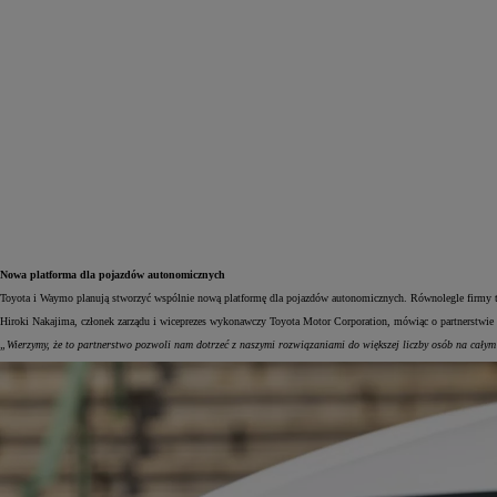
Nowa platforma dla pojazdów autonomicznych
Toyota i Waymo planują stworzyć wspólnie nową platformę dla pojazdów autonomicznych. Równolegle firmy te
Hiroki Nakajima, członek zarządu i wiceprezes wykonawczy Toyota Motor Corporation, mówiąc o partnerstwie
„Wierzymy, że to partnerstwo pozwoli nam dotrzeć z naszymi rozwiązaniami do większej liczby osób na całym 