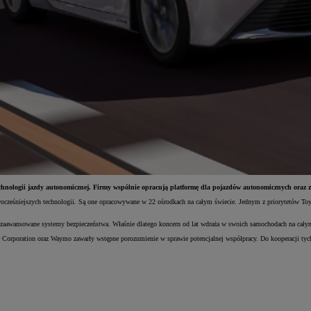
chnologii jazdy autonomicznej. Firmy wspólnie opracują platformę dla pojazdów autonomicznych oraz 
nowocześniejszych technologii. Są one opracowywane w 22 ośrodkach na całym świecie. Jednym z priorytetów To
 zaawansowane systemy bezpieczeństwa. Właśnie dlatego koncern od lat wdraża w swoich samochodach na całym
r Corporation oraz Waymo zawarły wstępne porozumienie w sprawie potencjalnej współpracy. Do kooperacji t