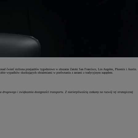
nad ćwierć miliona przejazdów tygodniowo w obszarze Zatoki San Francisco, Los Angeles, Phoenix i Austin.
j liczbie wypadków skutkujących obrażeniami w porównaniu z autami z tradycyjnym napędem.
 drogowego i zwiększenia dostępności transportu. Z niecierpliwością czekamy na rozwój tej strategicznej