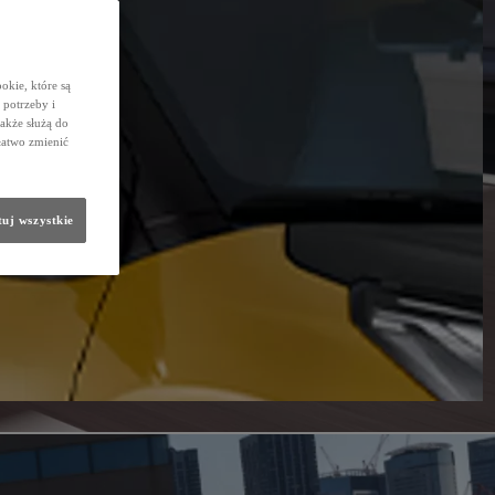
okie, które są
potrzeby i
także służą do
łatwo zmienić
uj wszystkie