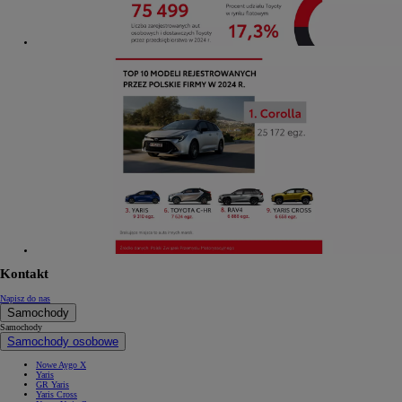
Kontakt
Napisz do nas
Samochody
Samochody
Samochody osobowe
Nowe Aygo X
Yaris
GR Yaris
Yaris Cross