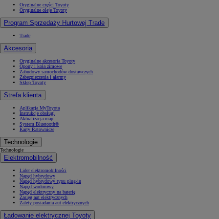
Oryginalne części Toyoty
Oryginalne oleje Toyoty
Program Sprzedaży Hurtowej Trade
Trade
Akcesoria
Oryginalne akcesoria Toyoty
Opony i koła zimowe
Zabudowy samochodów dostawczych
Zabezpieczenia i alarmy
Sklep Toyoty
Strefa klienta
Aplikacja MyToyota
Instrukcje obsługi
Aktualizacja map
System Bluetooth®
Karty Ratownicze
Technologie
Technologie
Elektromobilność
Lider elektromobilności
Napęd hybrydowy
Napęd hybrydowy typu plug-in
Napęd wodorowy
Napęd elektryczny na baterię
Zasięg aut elektrycznych
Zalety posiadania aut elektrycznych
Ładowanie elektrycznej Toyoty