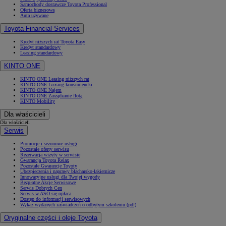
Samochody dostawcze Toyota Professional
Oferta biznesowa
Auta używane
Toyota Financial Services
Kredyt niższych rat Toyota Easy
Kredyt standardowy
Leasing standardowy
KINTO ONE
KINTO ONE Leasing niższych rat
KINTO ONE Leasing konsumencki
KINTO ONE Najem
KINTO ONE Zarządzanie flotą
KINTO Mobility
Dla właścicieli
Dla właścicieli
Serwis
Promocje i sezonowe usługi
Pozostałe oferty serwisu
Rezerwacja wizyty w serwisie
Gwarancja Toyota Relax
Pozostałe Gwarancje Toyoty
Ubezpieczenia i naprawy blacharsko-lakiernicze
Innowacyjne usługi dla Twojej wygody
Bezpłatne Akcje Serwisowe
Serwis Dobrych Cen
Serwis w ASO się opłaca
Dostęp do informacji serwisowych
Wykaz wydanych zaświadczeń o odbytym szkoleniu (pdf)
Oryginalne części i oleje Toyota