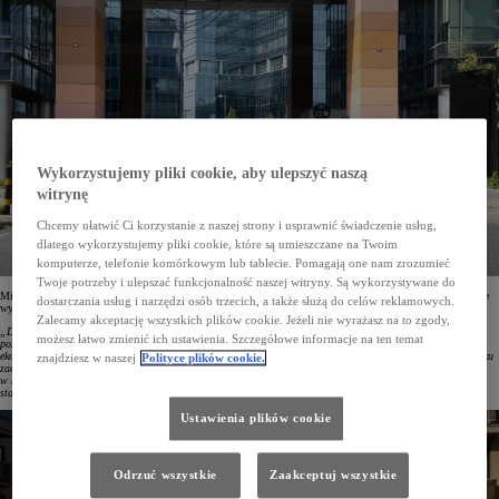
Wykorzystujemy pliki cookie, aby ulepszyć naszą
witrynę
Chcemy ułatwić Ci korzystanie z naszej strony i usprawnić świadczenie usług,
dlatego wykorzystujemy pliki cookie, które są umieszczane na Twoim
komputerze, telefonie komórkowym lub tablecie. Pomagają one nam zrozumieć
Twoje potrzeby i ulepszać funkcjonalność naszej witryny. Są wykorzystywane do
Mirosław Sochacki, Corporate Sales Senior Manager w Toyota Central Europe, podsumowując ubiegłoroczne
dostarczania usług i narzędzi osób trzecich, a także służą do celów reklamowych.
wyniki, podkreślił:
Zalecamy akceptację wszystkich plików cookie. Jeżeli nie wyrażasz na to zgody,
„Dzięki zaufaniu naszych klientów kolejny rok kończymy na pozycji lidera rynku flotowego, a Corolla
możesz łatwo zmienić ich ustawienia. Szczegółowe informacje na ten temat
pozostaje najczęstszym wyborem polskich firm. 2024 rok był czasem jeszcze lepszej i szerszej gamy
ekonomicznych, niskoemisyjnych i niezawodnych aut z piątą generacją hybrydy oraz hybryd plug-in. Na rynku
znajdziesz w naszej
Polityce plików cookie.
zadebiutowały nowe odsłony Land Cruisera oraz Camry, a PROACE MAX wzmocnił naszą obecność
w kategorii aut dostawczych. Nieustannie uważnie analizujemy otoczenie biznesowe i dokładamy wszelkich
starań, by oferować naszym partnerom rozwiązania dostosowane do potrzeb ich działalności”.
Ustawienia plików cookie
Odrzuć wszystkie
Zaakceptuj wszystkie