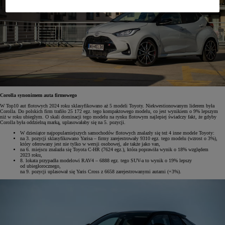
Corolla synonimem auta firmowego
W Top10 aut flotowych 2024 roku sklasyfikowano aż 5 modeli Toyoty. Niekwestionowanym liderem była
Corolla. Do polskich firm trafiło 25 172 egz. tego kompaktowego modelu, co jest wynikiem o 9% lepszym
niż w roku ubiegłym. O skali dominacji tego modelu na rynku flotowym najlepiej świadczy fakt, że gdyby
Corolla była oddzielną marką, uplasowałaby się na 5. pozycji.
W dziesiątce najpopularniejszych samochodów flotowych znalazły się też 4 inne modele Toyoty:
na 3. pozycji sklasyfikowano Yarisa – firmy zarejestrowały 9310 egz. tego modelu (wzrost o 3%),
który oferowany jest nie tylko w wersji osobowej, ale także jako van,
na 6. miejscu znalazła się Toyota C-HR (7624 egz.), która poprawiła wynik o 18% względem
2023 roku,
8. lokata przypadła modelowi RAV4 – 6888 egz. tego SUV-a to wynik o 19% lepszy
od ubiegłorocznego,
na 9. pozycji uplasował się Yaris Cross z 6658 zarejestrowanymi autami (+3%).