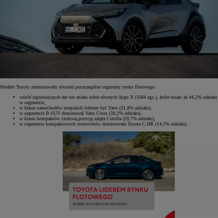
Modele Toyoty zdominowały również poszczególne segmenty rynku flotowego:
wśród najmniejszych aut nie miało sobie równych Aygo X (1684 egz.), które miało aż 44,2% udziału
w segmencie,
w klasie samochodów miejskich liderem był Yaris (31,8% udziału),
w segmencie B-SUV dominował Yaris Cross (20,2% udziału),
w klasie kompaktów czołową pozycję zajęła Corolla (29,7% udziału),
w segmencie kompaktowych crossoverów dominowała Toyota C-HR (14,5% udziału).