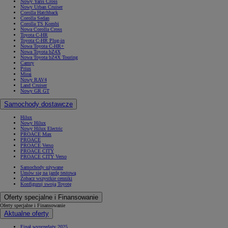
Nowy Yaris Cross
Nowy Urban Cruiser
Corolla Hatchback
Corolla Sedan
Corolla TS Kombi
Nowa Corolla Cross
Toyota C-HR
Toyota C-HR Plug-in
Nowa Toyota C-HR+
Nowa Toyota bZ4X
Nowa Toyota bZ4X Touring
Camry
Prius
Mirai
Nowy RAV4
Land Cruiser
Nowy GR GT
Samochody dostawcze
Hilux
Nowy Hilux
Nowy Hilux Electric
PROACE Max
PROACE
PROACE Verso
PROACE CITY
PROACE CITY Verso
Samochody używane
Umów się na jazdę testową
Zobacz wszystkie cenniki
Konfiguruj swoją Toyotę
Oferty specjalne i Finansowanie
Oferty specjalne i Finansowanie
Aktualne oferty
Finał wyprzedaży 2025