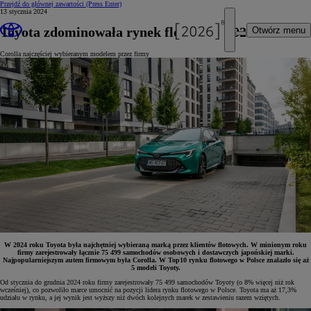
Przejdź do głównej zawartości
(Press Enter)
13 stycznia 2024
Toyota zdominowała rynek flotowy w 2024 roku
Otwórz menu
Corolla najczęściej wybieranym modelem przez firmy
W 2024 roku Toyota była najchętniej wybieraną marką przez klientów flotowych. W minionym roku
firmy zarejestrowały łącznie 75 499 samochodów osobowych i dostawczych japońskiej marki.
Najpopularniejszym autem firmowym była Corolla. W Top10 rynku flotowego w Polsce znalazło się aż
5 modeli Toyoty.
Od stycznia do grudnia 2024 roku firmy zarejestrowały 75 499 samochodów Toyoty (o 8% więcej niż rok
wcześniej), co pozwoliło marce umocnić na pozycji lidera rynku flotowego w Polsce. Toyota ma aż 17,3%
udziału w rynku, a jej wynik jest wyższy niż dwóch kolejnych marek w zestawieniu razem wziętych.