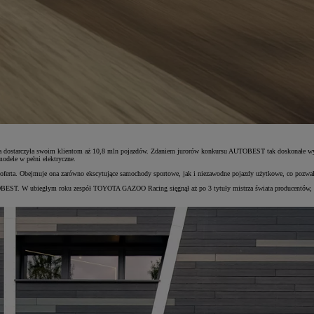
ka dostarczyła swoim klientom aż 10,8 mln pojazdów. Zdaniem jurorów konkursu AUTOBEST tak doskonałe wyn
odele w pełni elektryczne.
 oferta. Obejmuje ona zarówno ekscytujące samochody sportowe, jak i niezawodne pojazdy użytkowe, co pozwa
TOBEST. W ubiegłym roku zespół TOYOTA GAZOO Racing sięgnął aż po 3 tytuły mistrza świata producentów, d