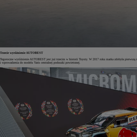
Od
105 300 zł
Corolla Hatchback
HYBRID
Trzecie wyróżnienie AUTOBEST
Tegoroczne wyróżnienie AUTOBEST jest już trzecim w historii Toyoty. W 2017 roku marka zdobyła pierwszą 
i wprowadzenia do modelu Yaris centralnej poduszki powietrznej.