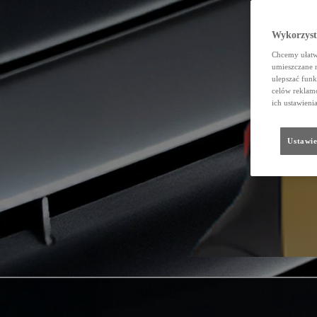
Wykorzystu
Chcemy ułatwi
umieszczane 
ulepszać funk
celów reklamo
ich ustawieni
Ustawie