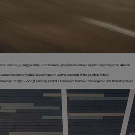
iki udało się jej osiągnąć dzięki wielotorowemu podejściu do rozwoju napędów zapewniającemu klientom
la marce skutecznie rywalizować praktycznie w każdym segmencie rynku na całym świecie.
owodząc, że rajdy i wyścigi pozostają jednym z kluczowych motorów innowacyjności oraz technologicznego