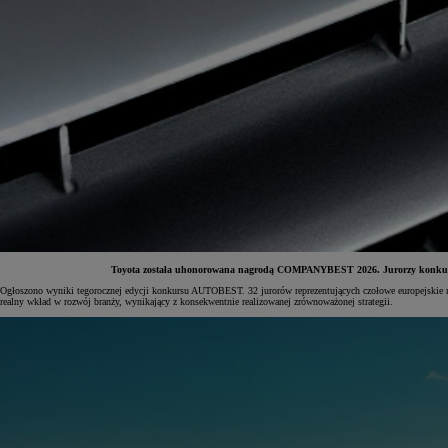
Toyota została uhonorowana nagrodą COMPANYBEST 2026. Jurorzy konkursu A
Ogłoszono wyniki tegorocznej edycji konkursu AUTOBEST. 32 jurorów reprezentujących czołowe europejskie
realny wkład w rozwój branży, wynikający z konsekwentnie realizowanej zrównoważonej strategii.
Od
81 900 zł
Yaris Cross
HYBRID