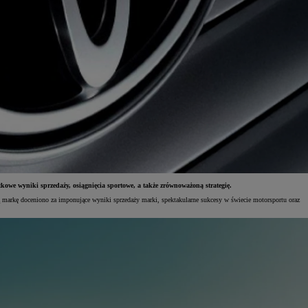
 wyniki sprzedaży, osiągnięcia sportowe, a także zrównoważoną strategię.
arkę doceniono za imponujące wyniki sprzedaży marki, spektakularne sukcesy w świecie motorsportu oraz