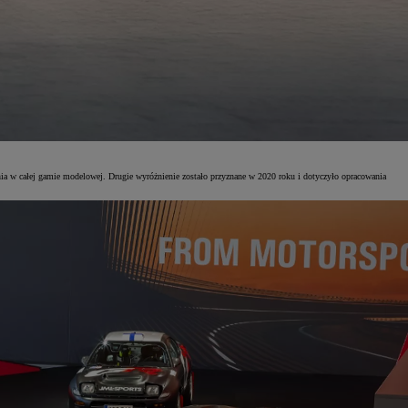
 w całej gamie modelowej. Drugie wyróżnienie zostało przyznane w 2020 roku i dotyczyło opracowania