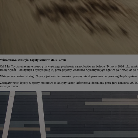
Wielotorowa strategia Toyoty kluczem do sukcesu
Od 5 lat Toyota utrzymuje pozycję największego producenta samochodów na świecie. Tylko w 2024 roku mar
realny wybór – od hybryd i hybryd plug-in, przez pojazdy wodorowe wykorzystujące ogniwa paliwowe, aż po m
Ważnym elementem strategii Toyoty jest również szeroka i precyzyjnie dopasowana do poszczególnych rynków
Zaangażowanie Toyoty w sporty motorowe to kolejny faktor, które został doceniony przez jury konkursu AU
rozwoju marki.