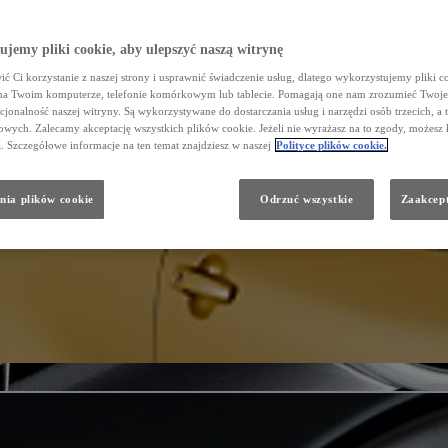
jemy pliki cookie, aby ulepszyć naszą witrynę
ć Ci korzystanie z naszej strony i usprawnić świadczenie usług, dlatego wykorzystujemy pliki co
na Twoim komputerze, telefonie komórkowym lub tablecie. Pomagają one nam zrozumieć Twoje 
cjonalność naszej witryny. Są wykorzystywane do dostarczania usług i narzędzi osób trzecich, a 
wych. Zalecamy akceptację wszystkich plików cookie. Jeżeli nie wyrażasz na to zgody, możesz 
a. Szczegółowe informacje na ten temat znajdziesz w naszej
Polityce plików cookie.
nia plików cookie
Odrzuć wszystkie
Zaakcept