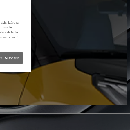
okie, które są
potrzeby i
także służą do
łatwo zmienić
uj wszystkie