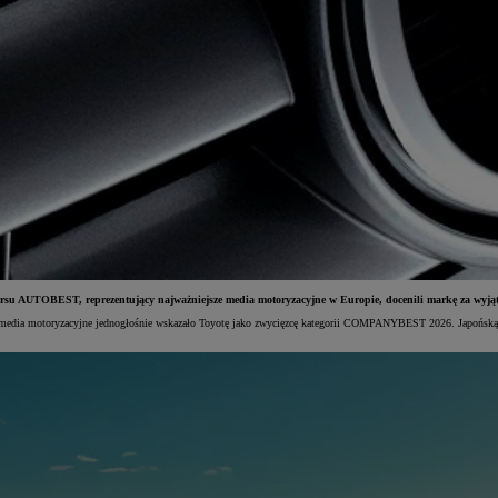
UTOBEST, reprezentujący najważniejsze media motoryzacyjne w Europie, docenili markę za wyjątkowe
 media motoryzacyjne jednogłośnie wskazało Toyotę jako zwycięzcę kategorii COMPANYBEST 2026. Japońską m