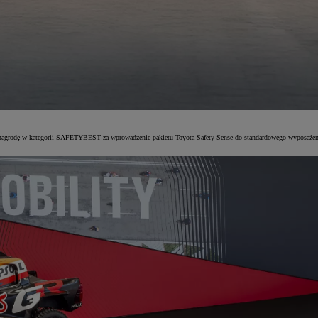
nagrodę w kategorii SAFETYBEST za wprowadzenie pakietu Toyota Safety Sense do standardowego wyposażenia