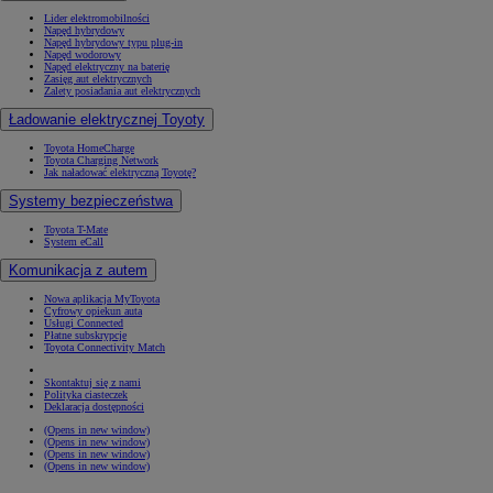
Lider elektromobilności
Napęd hybrydowy
Napęd hybrydowy typu plug-in
Napęd wodorowy
Napęd elektryczny na baterię
Zasięg aut elektrycznych
Zalety posiadania aut elektrycznych
Ładowanie elektrycznej Toyoty
Toyota HomeCharge
Toyota Charging Network
Jak naładować elektryczną Toyotę?
Systemy bezpieczeństwa
Toyota T-Mate
System eCall
Komunikacja z autem
Nowa aplikacja MyToyota
Cyfrowy opiekun auta
Usługi Connected
Płatne subskrypcje
Toyota Connectivity Match
Skontaktuj się z nami
Polityka ciasteczek
Deklaracja dostępności
(Opens in new window)
(Opens in new window)
(Opens in new window)
(Opens in new window)