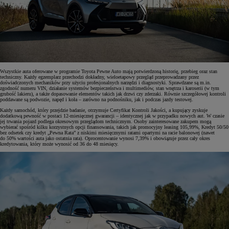
Wszystkie auta oferowane w programie Toyota Pewne Auto mają potwierdzoną historię, przebieg oraz stan
techniczny. Każdy egzemplarz przechodzi dokładny, wieloetapowy przegląd przeprowadzany przez
doświadczonych mechaników przy użyciu profesjonalnych narzędzi i diagnostyki. Sprawdzane są m.in.
zgodność numeru VIN, działanie systemów bezpieczeństwa i multimediów, stan wnętrza i karoserii (w tym
grubość lakieru), a także dopasowanie elementów takich jak drzwi czy zderzaki. Równie szczegółowej kontroli
poddawane są podwozie, napęd i koła – zarówno na podnośniku, jak i podczas jazdy testowej.
Każdy samochód, który przejdzie badanie, otrzymuje Certyfikat Kontroli Jakości, a kupujący zyskuje
dodatkową pewność w postaci 12-miesięcznej gwarancji – identycznej jak w przypadku nowych aut. W czasie
jej trwania pojazd podlega okresowym przeglądom technicznym. Osoby zainteresowane zakupem mogą
wybierać spośród kilku korzystnych opcji finansowania, takich jak promocyjny leasing 105,99%, Kredyt 50/50
bez odsetek czy kredyt „Pewna Rata” z niskimi miesięcznymi ratami opartymi na racie balonowej (nawet
do 50% wartości auta jako ostatnia rata). Oprocentowanie wynosi 7,39% i obowiązuje przez cały okres
kredytowania, który może wynosić od 36 do 48 miesięcy.