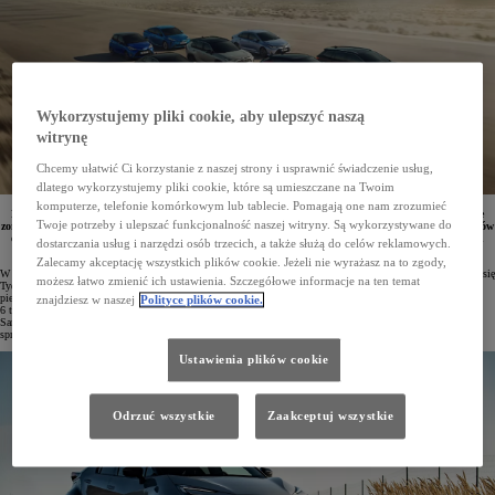
Wykorzystujemy pliki cookie, aby ulepszyć naszą
witrynę
Chcemy ułatwić Ci korzystanie z naszej strony i usprawnić świadczenie usług,
dlatego wykorzystujemy pliki cookie, które są umieszczane na Twoim
komputerze, telefonie komórkowym lub tablecie. Pomagają one nam zrozumieć
Pomiędzy 23 a 29 czerwca w całej sieci dilerskiej Toyoty oraz w stacjach Toyota Pewne Auto zostanie
Twoje potrzeby i ulepszać funkcjonalność naszej witryny. Są wykorzystywane do
zorganizowany Tydzień Aut Używanych. Kupujący będą mogli skorzystać z bogatego wyboru pojazdów
objętych gwarancją, oferowanych w korzystnych cenach oraz z możliwością finansowania w ramach
dostarczania usług i narzędzi osób trzecich, a także służą do celów reklamowych.
promocyjnego leasingu.
Zalecamy akceptację wszystkich plików cookie. Jeżeli nie wyrażasz na to zgody,
W dniach od 23 do 29 czerwca we wszystkich salonach Toyoty oraz w stacjach Toyota Pewne Auto odbędzie się
możesz łatwo zmienić ich ustawienia. Szczegółowe informacje na ten temat
Tydzień Aut Używanych. To wydarzenie inspirowane formatem znanym z premier nowych modeli, a po raz
pierwszy poświęcone samochodom z rynku wtórnego. Z tej okazji w całej Polsce przygotowano ponad
znajdziesz w naszej
Polityce plików cookie.
6 tysięcy wyselekcjonowanych pojazdów, a klienci mogą skorzystać z atrakcyjnych opcji finansowania.
Samochody dostępne w ramach akcji znaleźć można w 83 salonach Toyoty oraz 8 specjalistycznych punktach
sprzedaży aut używanych.
Ustawienia plików cookie
Odrzuć wszystkie
Zaakceptuj wszystkie