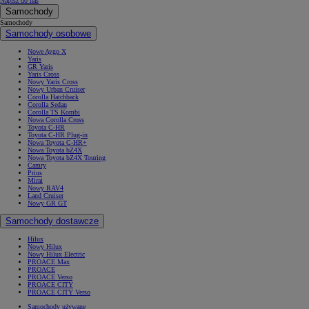
Napisz do nas
Samochody
Samochody
Samochody osobowe
Nowe Aygo X
Yaris
GR Yaris
Yaris Cross
Nowy Yaris Cross
Nowy Urban Cruiser
Corolla Hatchback
Corolla Sedan
Corolla TS Kombi
Nowa Corolla Cross
Toyota C-HR
Toyota C-HR Plug-in
Nowa Toyota C-HR+
Nowa Toyota bZ4X
Nowa Toyota bZ4X Touring
Camry
Prius
Mirai
Nowy RAV4
Land Cruiser
Nowy GR GT
Samochody dostawcze
Hilux
Nowy Hilux
Nowy Hilux Electric
PROACE Max
PROACE
PROACE Verso
PROACE CITY
PROACE CITY Verso
Samochody używane