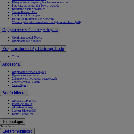
Ubezpieczenia i naprawy blacharsko-lakiernicze
Innowacyjne usługi dla Twojej wygody
Bezpłatne Akcje Serwisowe
Serwis Dobrych Cen
Serwis w ASO się opłaca
Dostęp do informacji serwisowych
Wykaz wydanych zaświadczeń o odbytym szkoleniu (pdf)
Oryginalne części i oleje Toyota
Oryginalne części Toyoty
Oryginalne oleje Toyoty
Program Sprzedaży Hurtowej Trade
Trade
Akcesoria
Oryginalne akcesoria Toyoty
Opony i koła zimowe
Zabudowy samochodów dostawczych
Zabezpieczenia i alarmy
Sklep Toyoty
Strefa klienta
Aplikacja MyToyota
Instrukcje obsługi
Aktualizacja map
System Bluetooth®
Karty Ratownicze
Technologie
Technologie
Elektromobilność