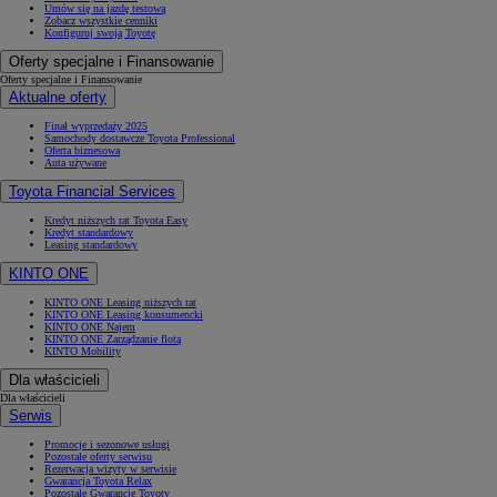
Umów się na jazdę testową
Zobacz wszystkie cenniki
Konfiguruj swoją Toyotę
Oferty specjalne i Finansowanie
Oferty specjalne i Finansowanie
Aktualne oferty
Finał wyprzedaży 2025
Samochody dostawcze Toyota Professional
Oferta biznesowa
Auta używane
Toyota Financial Services
Kredyt niższych rat Toyota Easy
Kredyt standardowy
Leasing standardowy
KINTO ONE
KINTO ONE Leasing niższych rat
KINTO ONE Leasing konsumencki
KINTO ONE Najem
KINTO ONE Zarządzanie flotą
KINTO Mobility
Dla właścicieli
Dla właścicieli
Serwis
Promocje i sezonowe usługi
Pozostałe oferty serwisu
Rezerwacja wizyty w serwisie
Gwarancja Toyota Relax
Pozostałe Gwarancje Toyoty