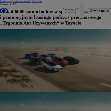
Przejdź do głównej zawartości
(Press Enter)
23 czerwca 2025
Ponad 6000 samochodów w specjalnych cenach
Otwórz menu
i promocyjnym leasingu podczas premierowego
„Tygodnia Aut Używanych“ w Toyocie