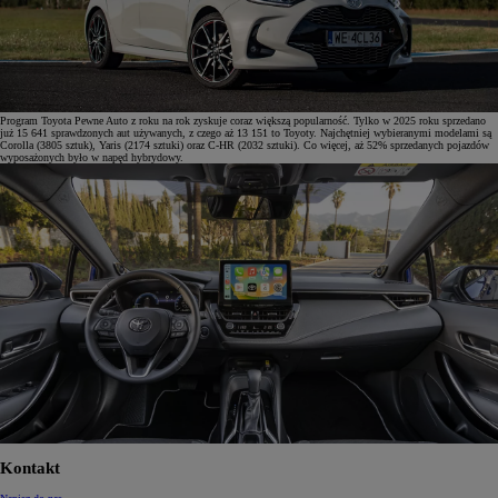
Program Toyota Pewne Auto z roku na rok zyskuje coraz większą popularność. Tylko w 2025 roku sprzedano
już 15 641 sprawdzonych aut używanych, z czego aż 13 151 to Toyoty. Najchętniej wybieranymi modelami są
Corolla (3805 sztuk), Yaris (2174 sztuki) oraz C-HR (2032 sztuki). Co więcej, aż 52% sprzedanych pojazdów
wyposażonych było w napęd hybrydowy.
Kontakt