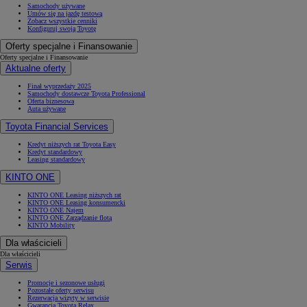
Samochody używane
Umów się na jazdę testową
Zobacz wszystkie cenniki
Konfiguruj swoją Toyotę
Oferty specjalne i Finansowanie
Oferty specjalne i Finansowanie
Aktualne oferty
Finał wyprzedaży 2025
Samochody dostawcze Toyota Professional
Oferta biznesowa
Auta używane
Toyota Financial Services
Kredyt niższych rat Toyota Easy
Kredyt standardowy
Leasing standardowy
KINTO ONE
KINTO ONE Leasing niższych rat
KINTO ONE Leasing konsumencki
KINTO ONE Najem
KINTO ONE Zarządzanie flotą
KINTO Mobility
Dla właścicieli
Dla właścicieli
Serwis
Promocje i sezonowe usługi
Pozostałe oferty serwisu
Rezerwacja wizyty w serwisie
Gwarancja Toyota Relax