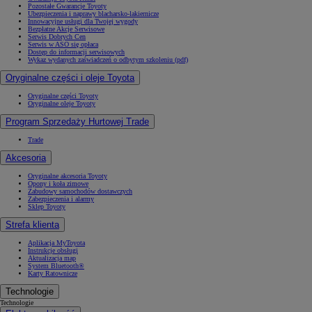
Pozostałe Gwarancje Toyoty
Ubezpieczenia i naprawy blacharsko-lakiernicze
Innowacyjne usługi dla Twojej wygody
Bezpłatne Akcje Serwisowe
Serwis Dobrych Cen
Serwis w ASO się opłaca
Dostęp do informacji serwisowych
Wykaz wydanych zaświadczeń o odbytym szkoleniu (pdf)
Oryginalne części i oleje Toyota
Oryginalne części Toyoty
Oryginalne oleje Toyoty
Program Sprzedaży Hurtowej Trade
Trade
Akcesoria
Oryginalne akcesoria Toyoty
Opony i koła zimowe
Zabudowy samochodów dostawczych
Zabezpieczenia i alarmy
Sklep Toyoty
Strefa klienta
Aplikacja MyToyota
Instrukcje obsługi
Aktualizacja map
System Bluetooth®
Karty Ratownicze
Technologie
Technologie