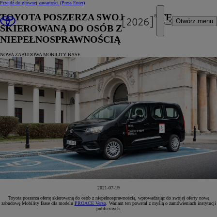
Przejdź do głównej zawartości
(Press Enter)
TOYOTA POSZERZA SWOJĄ OFERTĘ
Otwórz menu
SKIEROWANĄ DO OSÓB Z
NIEPEŁNOSPRAWNOŚCIĄ
NOWA ZABUDOWA MOBILITY BASE
2021-07-19
Toyota poszerza ofertę skierowaną do osób z niepełnosprawnością, wprowadzając do swojej oferty nową
zabudowę Mobility Base dla modelu
PROACE Verso
. Wariant ten powstał z myślą o zamówieniach instytucji
publicznych.