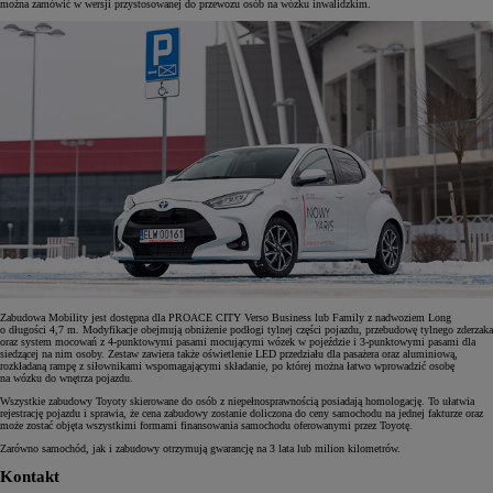
można zamówić w wersji przystosowanej do przewozu osób na wózku inwalidzkim.
Zabudowa Mobility jest dostępna dla PROACE CITY Verso Business lub Family z nadwoziem Long
o długości 4,7 m. Modyfikacje obejmują obniżenie podłogi tylnej części pojazdu, przebudowę tylnego zderzaka
oraz system mocowań z 4-punktowymi pasami mocującymi wózek w pojeździe i 3-punktowymi pasami dla
siedzącej na nim osoby. Zestaw zawiera także oświetlenie LED przedziału dla pasażera oraz aluminiową,
rozkładaną rampę z siłownikami wspomagającymi składanie, po której można łatwo wprowadzić osobę
na wózku do wnętrza pojazdu.
Wszystkie zabudowy Toyoty skierowane do osób z niepełnosprawnością posiadają homologację. To ułatwia
rejestrację pojazdu i sprawia, że cena zabudowy zostanie doliczona do ceny samochodu na jednej fakturze oraz
może zostać objęta wszystkimi formami finansowania samochodu oferowanymi przez Toyotę.
Zarówno samochód, jak i zabudowy otrzymują gwarancję na 3 lata lub milion kilometrów.
Kontakt