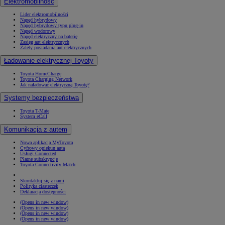
Elektromobilność
Lider elektromobilności
Napęd hybrydowy
Napęd hybrydowy typu plug-in
Napęd wodorowy
Napęd elektryczny na baterię
Zasięg aut elektrycznych
Zalety posiadania aut elektrycznych
Ładowanie elektrycznej Toyoty
Toyota HomeCharge
Toyota Charging Network
Jak naładować elektryczną Toyotę?
Systemy bezpieczeństwa
Toyota T-Mate
System eCall
Komunikacja z autem
Nowa aplikacja MyToyota
Cyfrowy opiekun auta
Usługi Connected
Płatne subskrypcje
Toyota Connectivity Match
Skontaktuj się z nami
Polityka ciasteczek
Deklaracja dostępności
(Opens in new window)
(Opens in new window)
(Opens in new window)
(Opens in new window)