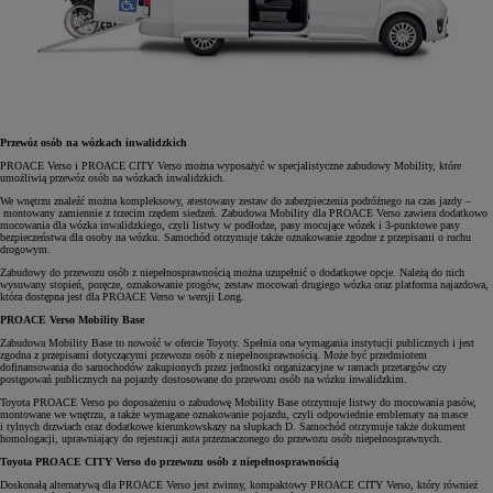
Przewóz osób na wózkach inwalidzkich
PROACE Verso i PROACE CITY Verso można wyposażyć w specjalistyczne zabudowy Mobility, które
umożliwią przewóz osób na wózkach inwalidzkich.
We wnętrzu znaleźć można kompleksowy, atestowany zestaw do zabezpieczenia podróżnego na czas jazdy –
montowany zamiennie z trzecim rzędem siedzeń. Zabudowa Mobility dla PROACE Verso zawiera dodatkowo
mocowania dla wózka inwalidzkiego, czyli listwy w podłodze, pasy mocujące wózek i 3-punktowe pasy
bezpieczeństwa dla osoby na wózku. Samochód otrzymuje także oznakowanie zgodne z przepisami o ruchu
drogowym.
Zabudowy do przewozu osób z niepełnosprawnością można uzupełnić o dodatkowe opcje. Należą do nich
wysuwany stopień, poręcze, oznakowanie progów, zestaw mocowań drugiego wózka oraz platforma najazdowa,
która dostępna jest dla PROACE Verso w wersji Long.
PROACE Verso Mobility Base
Zabudowa Mobility Base to nowość w ofercie Toyoty. Spełnia ona wymagania instytucji publicznych i jest
zgodna z przepisami dotyczącymi przewozu osób z niepełnosprawnością. Może być przedmiotem
dofinansowania do samochodów zakupionych przez jednostki organizacyjne w ramach przetargów czy
postępowań publicznych na pojazdy dostosowane do przewozu osób na wózku inwalidzkim.
Toyota PROACE Verso po doposażeniu o zabudowę Mobility Base otrzymuje listwy do mocowania pasów,
montowane we wnętrzu, a także wymagane oznakowanie pojazdu, czyli odpowiednie emblematy na masce
i tylnych drzwiach oraz dodatkowe kierunkowskazy na słupkach D. Samochód otrzymuje także dokument
homologacji, uprawniający do rejestracji auta przeznaczonego do przewozu osób niepełnosprawnych.
Toyota PROACE CITY Verso do przewozu osób z niepełnosprawnością
Doskonałą alternatywą dla PROACE Verso jest zwinny, kompaktowy PROACE CITY Verso, który również