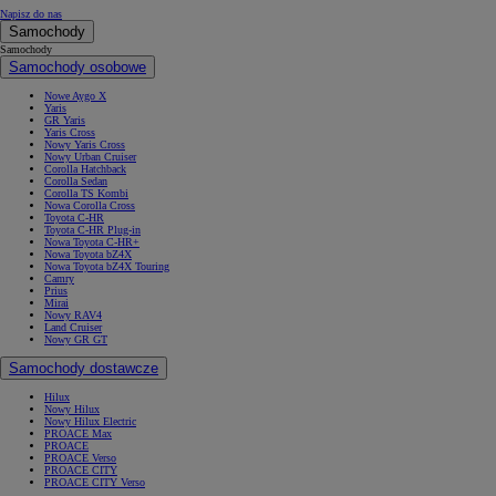
Napisz do nas
Samochody
Samochody
Samochody osobowe
Nowe Aygo X
Yaris
GR Yaris
Yaris Cross
Nowy Yaris Cross
Nowy Urban Cruiser
Corolla Hatchback
Corolla Sedan
Corolla TS Kombi
Nowa Corolla Cross
Toyota C-HR
Toyota C-HR Plug-in
Nowa Toyota C-HR+
Nowa Toyota bZ4X
Nowa Toyota bZ4X Touring
Camry
Prius
Mirai
Nowy RAV4
Land Cruiser
Nowy GR GT
Samochody dostawcze
Hilux
Nowy Hilux
Nowy Hilux Electric
PROACE Max
PROACE
PROACE Verso
PROACE CITY
PROACE CITY Verso