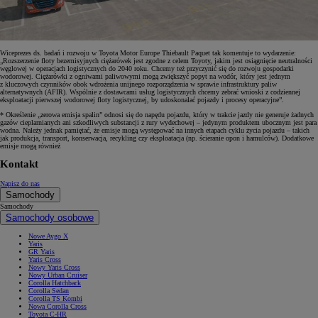
Wiceprezes ds. badań i rozwoju w Toyota Motor Europe Thiebault Paquet tak komentuje to wydarzenie:
„Rozszerzenie floty bezemisyjnych ciężarówek jest zgodne z celem Toyoty, jakim jest osiągnięcie neutralności
węglowej w operacjach logistycznych do 2040 roku. Chcemy też przyczynić się do rozwoju gospodarki
wodorowej. Ciężarówki z ogniwami paliwowymi mogą zwiększyć popyt na wodór, który jest jednym
z kluczowych czynników obok wdrożenia unijnego rozporządzenia w sprawie infrastruktury paliw
alternatywnych (AFIR). Wspólnie z dostawcami usług logistycznych chcemy zebrać wnioski z codziennej
eksploatacji pierwszej wodorowej floty logistycznej, by udoskonalać pojazdy i procesy operacyjne”.
* Określenie „zerowa emisja spalin” odnosi się do napędu pojazdu, który w trakcie jazdy nie generuje żadnych
gazów cieplarnianych ani szkodliwych substancji z rury wydechowej – jedynym produktem ubocznym jest para
wodna. Należy jednak pamiętać, że emisje mogą występować na innych etapach cyklu życia pojazdu – takich
jak produkcja, transport, konserwacja, recykling czy eksploatacja (np. ścieranie opon i hamulców). Dodatkowe
emisje mogą również
Kontakt
Napisz do nas
Samochody
Samochody
Samochody osobowe
Nowe Aygo X
Yaris
GR Yaris
Yaris Cross
Nowy Yaris Cross
Nowy Urban Cruiser
Corolla Hatchback
Corolla Sedan
Corolla TS Kombi
Nowa Corolla Cross
Toyota C-HR