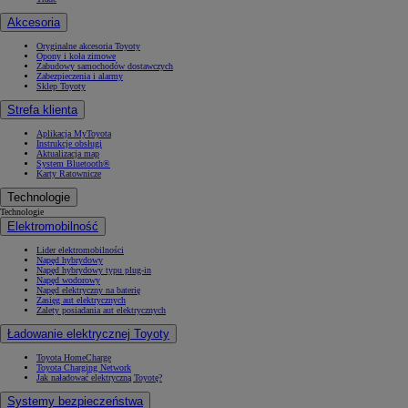
Akcesoria
Oryginalne akcesoria Toyoty
Opony i koła zimowe
Zabudowy samochodów dostawczych
Zabezpieczenia i alarmy
Sklep Toyoty
Strefa klienta
Aplikacja MyToyota
Instrukcje obsługi
Aktualizacja map
System Bluetooth®
Karty Ratownicze
Technologie
Technologie
Elektromobilność
Lider elektromobilności
Napęd hybrydowy
Napęd hybrydowy typu plug-in
Napęd wodorowy
Napęd elektryczny na baterię
Zasięg aut elektrycznych
Zalety posiadania aut elektrycznych
Ładowanie elektrycznej Toyoty
Toyota HomeCharge
Toyota Charging Network
Jak naładować elektryczną Toyotę?
Systemy bezpieczeństwa