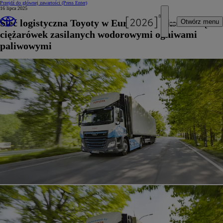
Przejdź do głównej zawartości
(Press Enter)
16 lipca 2025
Sieć logistyczna Toyoty w Europie zwiększa flotę
Otwórz menu
ciężarówek zasilanych wodorowymi ogniwami
paliwowymi