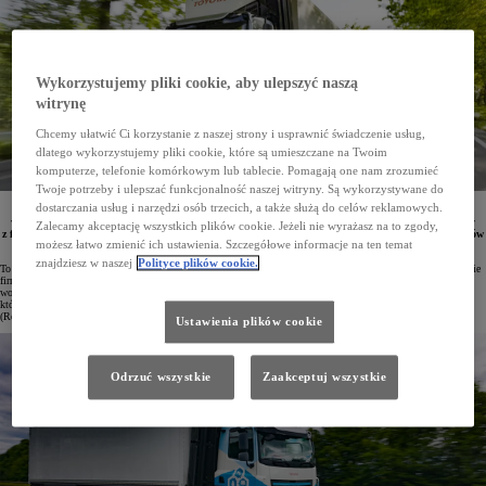
Wykorzystujemy pliki cookie, aby ulepszyć naszą
witrynę
Chcemy ułatwić Ci korzystanie z naszej strony i usprawnić świadczenie usług,
dlatego wykorzystujemy pliki cookie, które są umieszczane na Twoim
komputerze, telefonie komórkowym lub tablecie. Pomagają one nam zrozumieć
Twoje potrzeby i ulepszać funkcjonalność naszej witryny. Są wykorzystywane do
dostarczania usług i narzędzi osób trzecich, a także służą do celów reklamowych.
Toyota Motor Europe zwiększyła flotę bezemisyjnych ciężarówek wodorowych wykorzystywanych
w europejskiej sieci logistycznej marki do pięciu pojazdów. Ciężarówki te, stworzone we współpracy
Zalecamy akceptację wszystkich plików cookie. Jeżeli nie wyrażasz na to zgody,
z firmą VDL Groep, są wyposażone w ogniwa paliwowe Toyoty i potrafią przejechać do 400 kilometrów
możesz łatwo zmienić ich ustawienia. Szczegółowe informacje na ten temat
na jednym tankowaniu wodoru.
znajdziesz w naszej
Polityce plików cookie.
To kolejny krok w rozwijającej się współpracy między Toyota Motor Europe a VDL Groep. W 2023 roku obie
firmy opracowały i wdrożyły pierwszy prototyp ciężarówki napędzanej ogniwami paliwowymi zasilanymi
wodorem. Obecnie do operacji logistycznych Toyoty w Europie dołączyły cztery kolejne pojazdy tego typu,
które będą obsługiwać trasy w Belgii (Diest), Francji (Lille), Niemczech (Kolonia) oraz w Niderlandach
(Rotterdam i Weesp).
Ustawienia plików cookie
Odrzuć wszystkie
Zaakceptuj wszystkie