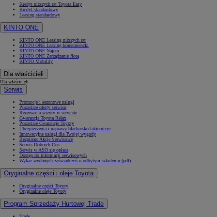
Kredyt niższych rat Toyota Easy
Kredyt standardowy
Leasing standardowy
KINTO ONE
KINTO ONE Leasing niższych rat
KINTO ONE Leasing konsumencki
KINTO ONE Najem
KINTO ONE Zarządzanie flotą
KINTO Mobility
Dla właścicieli
Dla właścicieli
Serwis
Promocje i sezonowe usługi
Pozostałe oferty serwisu
Rezerwacja wizyty w serwisie
Gwarancja Toyota Relax
Pozostałe Gwarancje Toyoty
Ubezpieczenia i naprawy blacharsko-lakiernicze
Innowacyjne usługi dla Twojej wygody
Bezpłatne Akcje Serwisowe
Serwis Dobrych Cen
Serwis w ASO się opłaca
Dostęp do informacji serwisowych
Wykaz wydanych zaświadczeń o odbytym szkoleniu (pdf)
Oryginalne części i oleje Toyota
Oryginalne części Toyoty
Oryginalne oleje Toyoty
Program Sprzedaży Hurtowej Trade
Trade