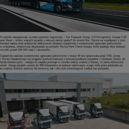
W projekt zaangażowani są także partnerzy logistyczni – Vos Transport Group, CEVA Logistics, Groupe CAT
oraz Yusen – którzy włączyli pojazdy o zerowej emisji spalin* do swoich flot. Toyota we współpracy z tymi
firmami będzie teraz analizować efektywność działania ciężarówek z wodorowymi ogniwami paliwowymi
w codziennej, intensywnej eksploatacji na potrzeby Toyota Parts Centre Europe, które każdego dnia realizuje
wysyłki ponad 500 000 części i akcesoriów.
Ciężarówka zasilana wodorowymi ogniwami paliwowymi o masie 40 ton opracowana przez VDL Groep
i Toyotę charakteryzuje się osiągami porównywalnymi z konwencjonalnym pojazdem z silnikiem Diesla, ale
działa bezemisyjnie – energia do napędu powstaje w wyniku reakcji wodoru z tlenem, co zasila elektryczny
silnik. Zasięg pojazdu wynosi do 400 kilometrów na jednym tankowaniu, a jego cicha praca przekłada się
na większy komfort zarówno dla kierowcy, jak i dla osób mieszkających wzdłuż tras przejazdu.