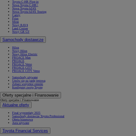
Toyota C-HR Plug-in
Nowa Toyota C-HR+
Nowa Toyota bZ4X
Nowa Toyota bZ4X Touring
Camry
Prius
Mirai
Nowy RAV4
Land Cruiser
Nowy GR GT
Samochody dostawcze
Hilux
Nowy Hilux
Nowy Hilux Electric
PROACE Max
PROACE
PROACE Verso
PROACE CITY
PROACE CITY Verso
Samochody używane
Umów się na jazdę testową
Zobacz wszystkie cenniki
Konfiguruj swoją Toyotę
Oferty specjalne i Finansowanie
Oferty specjalne i Finansowanie
Aktualne oferty
Finał wyprzedaży 2025
Samochody dostawcze Toyota Professional
Oferta biznesowa
Auta używane
Toyota Financial Services