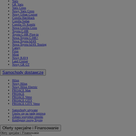
Yaris
GR Yaris
Yaris Cross
Nowy Yaris Cross
Nowy Urban Cruiser
Corolla Hatchback
Corolla Sedan
Corolla TS Kombi
Nowa Corolla Cross
Toyota C-HR
Toyota C-HR Plug-in
Nowa Toyota C-HR+
Nowa Toyota bZ4X
Nowa Toyota bZ4X Touring
Camry
Prius
Mirai
Nowy RAV4
Land Cruiser
Nowy GR GT
Samochody dostawcze
Hilux
Nowy Hilux
Nowy Hilux Electric
PROACE Max
PROACE
PROACE Verso
PROACE CITY
PROACE CITY Verso
Samochody używane
Umów się na jazdę testową
Zobacz wszystkie cenniki
Konfiguruj swoją Toyotę
Oferty specjalne i Finansowanie
Oferty specjalne i Finansowanie