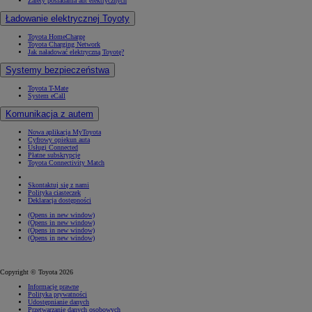
Zalety posiadania aut elektrycznych
Ładowanie elektrycznej Toyoty
Toyota HomeCharge
Toyota Charging Network
Jak naładować elektryczną Toyotę?
Systemy bezpieczeństwa
Toyota T-Mate
System eCall
Komunikacja z autem
Nowa aplikacja MyToyota
Cyfrowy opiekun auta
Usługi Connected
Płatne subskrypcje
Toyota Connectivity Match
Skontaktuj się z nami
Polityka ciasteczek
Deklaracja dostępności
(Opens in new window)
(Opens in new window)
(Opens in new window)
(Opens in new window)
Copyright © Toyota 2026
Informacje prawne
Polityka prywatności
Udostępnianie danych
Przetwarzanie danych osobowych