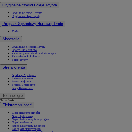
Oryginalne części i oleje Toyota
Oryginalne części Toyoty
Oryginalne oleje Toyoty
Program Sprzedaży Hurtowej Trade
Trade
Akcesoria
Oryginalne akcesoria Toyoty
Opony i koła zimowe
Zabudowy samochodów dostawczych
Zabezpieczenia i alarmy
Sklep Toyoty
Strefa klienta
Aplikacja MyToyota
Instrukcje obsługi
Aktualizacja map
System Bluetooth®
Karty Ratownicze
Technologie
Technologie
Elektromobilność
Lider elektromobilności
Napęd hybrydowy
Napęd hybrydowy typu plug-in
Napęd wodorowy
Napęd elektryczny na baterię
Zasięg aut elektrycznych