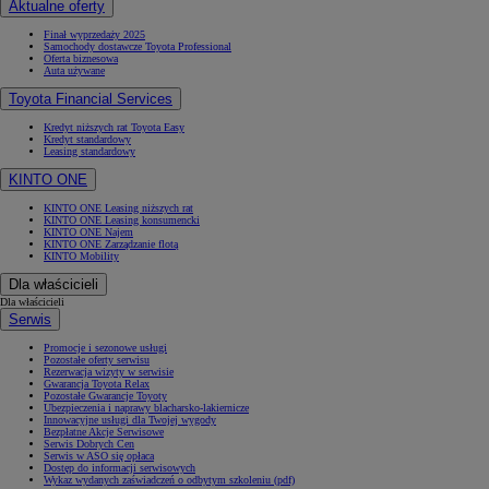
Aktualne oferty
Finał wyprzedaży 2025
Samochody dostawcze Toyota Professional
Oferta biznesowa
Auta używane
Toyota Financial Services
Kredyt niższych rat Toyota Easy
Kredyt standardowy
Leasing standardowy
KINTO ONE
KINTO ONE Leasing niższych rat
KINTO ONE Leasing konsumencki
KINTO ONE Najem
KINTO ONE Zarządzanie flotą
KINTO Mobility
Dla właścicieli
Dla właścicieli
Serwis
Promocje i sezonowe usługi
Pozostałe oferty serwisu
Rezerwacja wizyty w serwisie
Gwarancja Toyota Relax
Pozostałe Gwarancje Toyoty
Ubezpieczenia i naprawy blacharsko-lakiernicze
Innowacyjne usługi dla Twojej wygody
Bezpłatne Akcje Serwisowe
Serwis Dobrych Cen
Serwis w ASO się opłaca
Dostęp do informacji serwisowych
Wykaz wydanych zaświadczeń o odbytym szkoleniu (pdf)