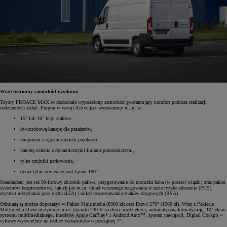
Wszechstronny samochód użytkowy
Toyoty PROACE MAX to doskonale wyposażony samochód gwarantujący komfort podczas realizacji
codziennych zadań. Furgon w wersji Active jest wyposażony m.in. w:
15" lub 16" felgi stalowe,
dwuosobową kanapę dla pasażerów,
tempomat z ogranicznikiem prędkości,
kamerę cofania z dynamicznymi liniami pomocniczymi,
tylne czujniki parkowania,
drzwi tylne otwierane pod kątem 180°.
Standardem jest też 90-litrowy zbiornik paliwa, przygotowanie do montażu haka (w postaci wiązki) oraz pakiet
systemów bezpieczeństwa, takich jak m.in. układ wczesnego reagowania w razie ryzyka zderzenia (PCS),
asystent utrzymania pasa ruchu (LTA) i układ rozpoznawania znaków drogowych (RSA)
Odmianę tę można doposażyć w Pakiet Multimedia (8900 zł) oraz Drzwi 270° (1500 zł). Wraz z Pakiecie
Multimedia klient otrzymuje m.in. gniazdo 230 V na desce rozdzielczej, automatyczną klimatyzację, 10" ekran
systemu multimedialnego, interfejsy Apple CarPlay* i Android Auto™, system nawigacji, Digital Cockpit –
cyfrowy wyświetlacz na tablicy wskaźników o przekątnej 7".