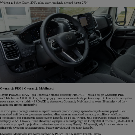
Wybierając Pakiet Drzwi 270°, tylne drzwi otwierają się pod kątem 270°.
Gwarancja PRO i Gwarancja Mobilności
Toyota PROACE MAX – jak i pozostałe modele z rodziny PROACE – została objęta Gwarancją PRO
na 3 lata lub do 1 000 000 km, obowiązującą również na samochody po konwersji. Do końca roku wszystkie
nowe samochody z rodziny PROACE są dostępne z Gwarancją Mobilności na okres 36 miesięcy od daty
zakupu bez limitu kilometrów.
To rozwiązanie pomaga uniknąć niespodziewanych przerw w pracy spowodowanych awarią pojazdu. Jeśli
samochód trafi do autoryzowanego serwisu, klient otrzyma samochód zastępczy o zbliżonej wielkości
i konfiguracji bez ponoszenia dodatkowych kosztów do 14 dni w roku. Jeśli odpowiedni pojazd nie będzie
dostępny w ASO Toyoty, firma sfinansuje wynajem auta zastępczego do kwoty 300 zł dziennie (lub do 400 zł
dziennie w przypadku pojazdów z zabudową specjalistyczną Toyoty). W sytuacji, gdy klient wcześniej sam
sfinansuje wynajem auta zastępczego, będzie przysługiwał mu zwrot kosztów.
Gwarancja Mobilności jest ważna zarówno w Polsce, jak i w innych krajach Europy.