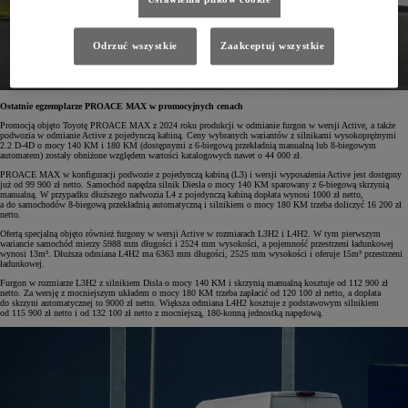
Odrzuć wszystkie
Zaakceptuj wszystkie
Ostatnie egzemplarze PROACE MAX w promocyjnych cenach
Promocją objęto Toyotę PROACE MAX z 2024 roku produkcji
w odmianie furgon w wersji Active, a także
podwozia w odmianie Active z pojedynczą kabiną. Ceny wybranych wariantów z silnikami wysokoprężnymi
2.2 D-4D o mocy 140 KM i 180 KM (dostępnymi z 6-biegową przekładnią manualną lub 8-biegowym
automatem) zostały obniżone względem wartości katalogowych nawet o 44 000 zł.
PROACE MAX w konfiguracji podwozie z pojedynczą kabiną (L3) i wersji wyposażenia Active jest dostępny
już od 99 900 zł netto. Samochód napędza silnik Diesla o mocy 140 KM sparowany z 6-biegową skrzynią
manualną. W przypadku dłuższego nadwozia L4 z pojedynczą kabiną dopłata wynosi 1000 zł netto,
a do samochodów 8-biegową przekładnią automatyczną i silnikiem o mocy 180 KM trzeba doliczyć 16 200 zł
netto.
Ofertą specjalną objęto również furgony w wersji Active w rozmiarach L3H2 i L4H2. W tym pierwszym
wariancie samochód mierzy 5988 mm długości i 2524 mm wysokości, a pojemność przestrzeni ładunkowej
wynosi 13m³. Dłuższa odmiana L4H2 ma 6363 mm długości, 2525 mm wysokości i oferuje 15m³ przestrzeni
ładunkowej.
Furgon w rozmiarze L3H2 z silnikiem Disla o mocy 140 KM i skrzynią manualną kosztuje od 112 900 zł
netto. Za wersję z mocniejszym układem o mocy 180 KM trzeba zapłacić od 120 100 zł netto, a dopłata
do skrzyni automatycznej to 9000 zł netto. Większa odmiana L4H2 kosztuje z podstawowym silnikiem
od 115 900 zł netto i od 132 100 zł netto z mocniejszą, 180-konną jednostką napędową.