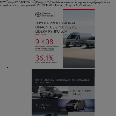
MDV lideruje PROACE Electric (134 egz. i 33,2% udziału), natomiast w segmencie największych vanów
z napędem elektrycznym przewodzi PROACE MAX Electric (113 egz. i 38,7% udziału).