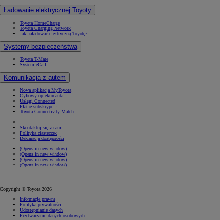
Ładowanie elektrycznej Toyoty
Toyota HomeCharge
Toyota Charging Network
Jak naładować elektryczną Toyotę?
Systemy bezpieczeństwa
Toyota T-Mate
System eCall
Komunikacja z autem
Nowa aplikacja MyToyota
Cyfrowy opiekun auta
Usługi Connected
Płatne subskrypcje
Toyota Connectivity Match
Skontaktuj się z nami
Polityka ciasteczek
Deklaracja dostępności
(Opens in new window)
(Opens in new window)
(Opens in new window)
(Opens in new window)
Copyright © Toyota 2026
Informacje prawne
Polityka prywatności
Udostępnianie danych
Przetwarzanie danych osobowych