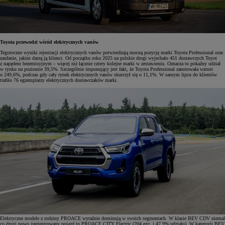
Toyota przewodzi wśród elektrycznych vanów
Tegoroczne wyniki rejestracji elektrycznych vanów potwierdzają mocną pozycję marki Toyota Professional oraz
zaufanie, jakim darzą ją klienci. Od początku roku 2025 na polskie drogi wyjechało 451 dostawczych Toyot
z napędem bezemisyjnym – więcej niż łącznie cztery kolejne marki w zestawieniu. Oznacza to pokaźny udział
w rynku na poziomie 39,5%. Szczególnie imponujący jest fakt, że Toyota Professional zanotowała wzrost
o 249,6%, podczas gdy cały rynek elektrycznych vanów skurczył się o 11,1%. W samym lipcu do klientów
trafiło 76 egzemplarzy elektrycznych dostawczaków marki.
Elektryczne modele z rodziny PROACE wyraźnie dominują w swoich segmentach. W klasie BEV CDV niemal
co drugi nowo zarejestrowany pojazd to PROACE CITY Electric (204 egz. i 47,9% udziału). W kategorii BEV