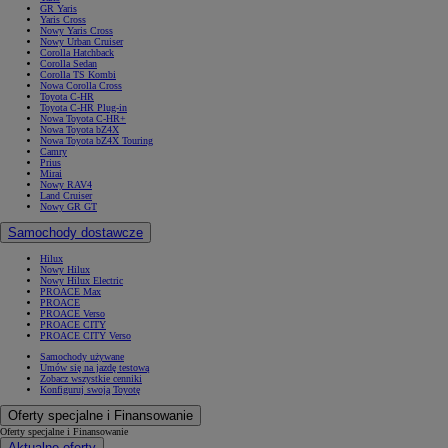
GR Yaris
Yaris Cross
Nowy Yaris Cross
Nowy Urban Cruiser
Corolla Hatchback
Corolla Sedan
Corolla TS Kombi
Nowa Corolla Cross
Toyota C-HR
Toyota C-HR Plug-in
Nowa Toyota C-HR+
Nowa Toyota bZ4X
Nowa Toyota bZ4X Touring
Camry
Prius
Mirai
Nowy RAV4
Land Cruiser
Nowy GR GT
Samochody dostawcze
Hilux
Nowy Hilux
Nowy Hilux Electric
PROACE Max
PROACE
PROACE Verso
PROACE CITY
PROACE CITY Verso
Samochody używane
Umów się na jazdę testową
Zobacz wszystkie cenniki
Konfiguruj swoją Toyotę
Oferty specjalne i Finansowanie
Oferty specjalne i Finansowanie
Aktualne oferty