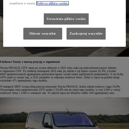
znajdziesz w naszej
Polityce plików cookie.
Ustawienia plików cookie
Odrzuć wszystkie
Zaakceptuj wszystkie
Użytkowe Toyoty z mocną pozycją w segmentach
Toyota PROACE CITY zaraz po swoim debiucie w 2021 roku stała się niekwestionowanym liderem
w segmencie CDV. Po siedmiu miesiącach 2025 roku jej udział w tej klasie wynosi 32,4%, a liczba
4020 zarejestrowanych egzemplarzy przewyższa łączny wynik trzech najbliższych konkurentów. Z tej liczby
2479 sztuk to wersje van, a 1541 pojazdów to odmiana osobowa Verso. Tylko w lipcu na polskie drogi
wyjechało 471 egzemplarzy tego modelu.
W kategorii MDV swoją silną pozycję utrzymuje Toyota PROACE, której udział rynkowy sięga 19,8%.
Od początku roku zarejestrowano 2373 sztuki (+32,8% rok do roku) tego modelu, w tym 1264 w wersji
osobowej Verso i 1109 w wariancie van. W samym lipcu do klientów trafiło 416 egzemplarzy auta.