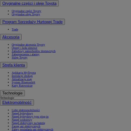
Oryginalne części i oleje Toyota
Oryginalne części Toyoty
Oryginalne oleje Toyoty
Program Sprzedaży Hurtowej Trade
Trade
Akcesoria
Oryginalne akcesoria Toyoty
Opony i koła zimowe
Zabudowy samochodów dostawczych
Zabezpieczenia i alarmy
Sklep Toyoty
Strefa klienta
Aplikacja MyToyota
Instrukcje obsługi
Aktualizacja map
System Bluetooth®
Karty Ratownicze
Technologie
Technologie
Elektromobilność
Lider elektromobilności
Napęd hybrydowy
Napęd hybrydowy typu plug-in
Napęd wodorowy
Napęd elektryczny na baterię
Zasięg aut elektrycznych
Zalety posiadania aut elektrycznych