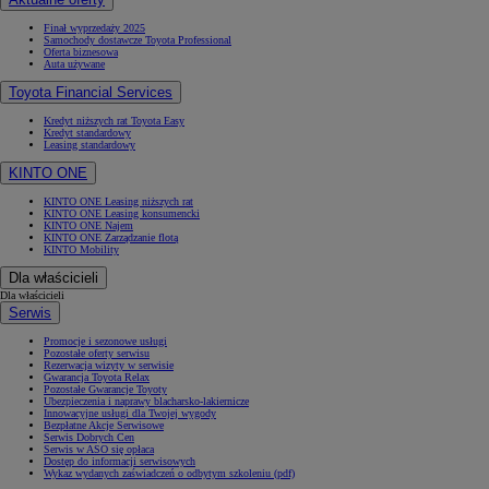
Finał wyprzedaży 2025
Samochody dostawcze Toyota Professional
Oferta biznesowa
Auta używane
Toyota Financial Services
Kredyt niższych rat Toyota Easy
Kredyt standardowy
Leasing standardowy
KINTO ONE
KINTO ONE Leasing niższych rat
KINTO ONE Leasing konsumencki
KINTO ONE Najem
KINTO ONE Zarządzanie flotą
KINTO Mobility
Dla właścicieli
Dla właścicieli
Serwis
Promocje i sezonowe usługi
Pozostałe oferty serwisu
Rezerwacja wizyty w serwisie
Gwarancja Toyota Relax
Pozostałe Gwarancje Toyoty
Ubezpieczenia i naprawy blacharsko-lakiernicze
Innowacyjne usługi dla Twojej wygody
Bezpłatne Akcje Serwisowe
Serwis Dobrych Cen
Serwis w ASO się opłaca
Dostęp do informacji serwisowych
Wykaz wydanych zaświadczeń o odbytym szkoleniu (pdf)