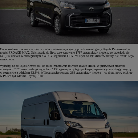
Coraz większe znaczenie w ofercie marki ma także największy przedstawiciel gamy Toyota Professional –
model PROACE MAX. Od stycznia do lipca zarejestrowano 1797 egzemplarzy modelu, co przekłada się
na 8,7% udziału w strategicznym dla LCV segmencie HDV. W lipcu do rąk klientów trafiły 233 sztuki tego
samochodu.
Wyraźny, bo aż 18,8% wzrost rok do roku, zanotowała również Toyota Hilux. W pierwszych siedmiu
miesiącach 2025 roku na drogi wyjechało 1130 egzemplarzy tego pick-upa, zapewniając mu drugą pozycję
w segmencie z udziałem 32,8%. W lipcu zarejestrowano 288 egzemplarzy modelu – co drugi nowy pick-up
w Polsce był właśnie Toyotą Hilux.