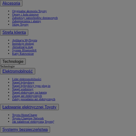
Akcesoria
Oryginalne akcesoria Toyoty
Opony i koła zimowe
Zabudowy samochodów dostawczych
Zabezpieczenia i alarmy
Sklep Toyoty
Strefa klienta
Aplikacja MyToyota
Instrukcje obsługi
Aktualizacja map
System Bluetooth®
Karty Ratownicze
Technologie
Technologie
Elektromobilność
Lider elektromobilności
Napęd hybrydowy
Napęd hybrydowy typu plug-in
Napęd wodorowy
Napęd elektryczny na baterię
Zasięg aut elektrycznych
Zalety posiadania aut elektrycznych
Ładowanie elektrycznej Toyoty
Toyota HomeCharge
Toyota Charging Network
Jak naładować elektryczną Toyotę?
Systemy bezpieczeństwa