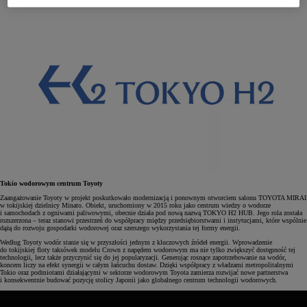
Tokio wodorowym centrum Toyoty
Zaangażowanie Toyoty w projekt poskutkowało modernizacją i ponownym otworciem salonu TOYOTA MIRAI
w tokijskiej dzielnicy Minato. Obiekt, uruchomiony w 2015 roku jako centrum wiedzy o wodorze
i samochodach z ogniwami paliwowymi, obecnie działa pod nową nazwą TOKYO H2 HUB. Jego rola została
rozszerzona – teraz stanowi przestrzeń do współpracy między przedsiębiorstwami i instytucjami, które wspólnie
dążą do rozwoju gospodarki wodorowej oraz szerszego wykorzystania tej formy energii.
Według Toyoty wodór stanie się w przyszłości jednym z kluczowych źródeł energii. Wprowadzenie
do tokijskiej floty taksówek modelu Crown z napędem wodorowym ma nie tylko zwiększyć dostępność tej
technologii, lecz także przyczynić się do jej popularyzacji. Generując rosnące zapotrzebowanie na wodór,
koncern liczy na efekt synergii w całym łańcuchu dostaw. Dzięki współpracy z władzami metropolitalnymi
Tokio oraz podmiotami działającymi w sektorze wodorowym Toyota zamierza rozwijać nowe partnerstwa
i konsekwentnie budować pozycję stolicy Japonii jako globalnego centrum technologii wodorowych.