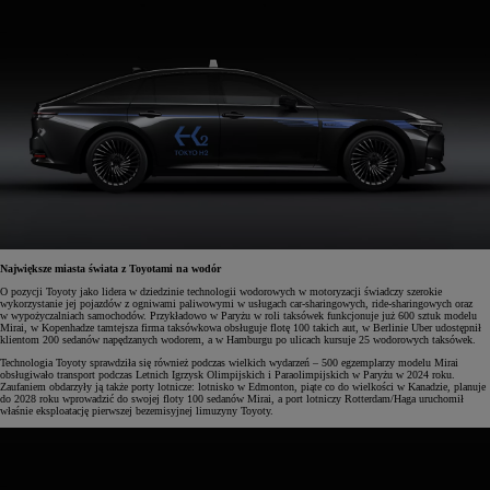
Największe miasta świata z Toyotami na wodór
O pozycji Toyoty jako lidera w dziedzinie technologii wodorowych w motoryzacji świadczy szerokie
wykorzystanie jej pojazdów z ogniwami paliwowymi w usługach car-sharingowych, ride-sharingowych oraz
w wypożyczalniach samochodów. Przykładowo w Paryżu w roli taksówek funkcjonuje już 600 sztuk modelu
Mirai, w Kopenhadze tamtejsza firma taksówkowa obsługuje flotę 100 takich aut, w Berlinie Uber udostępnił
klientom 200 sedanów napędzanych wodorem, a w Hamburgu po ulicach kursuje 25 wodorowych taksówek.
Technologia Toyoty sprawdziła się również podczas wielkich wydarzeń – 500 egzemplarzy modelu Mirai
obsługiwało transport podczas Letnich Igrzysk Olimpijskich i Paraolimpijskich w Paryżu w 2024 roku.
Zaufaniem obdarzyły ją także porty lotnicze: lotnisko w Edmonton, piąte co do wielkości w Kanadzie, planuje
do 2028 roku wprowadzić do swojej floty 100 sedanów Mirai, a port lotniczy Rotterdam/Haga uruchomił
właśnie eksploatację pierwszej bezemisyjnej limuzyny Toyoty.