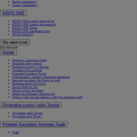
Kredyt standardowy
Leasing standardowy
KINTO ONE
KINTO ONE Leasing niższych rat
KINTO ONE Leasing konsumencki
KINTO ONE Najem
KINTO ONE Zarządzanie flotą
KINTO Mobility
Dla właścicieli
Dla właścicieli
Serwis
Promocje i sezonowe usługi
Pozostałe oferty serwisu
Rezerwacja wizyty w serwisie
Gwarancja Toyota Relax
Pozostałe Gwarancje Toyoty
Ubezpieczenia i naprawy blacharsko-lakiernicze
Innowacyjne usługi dla Twojej wygody
Bezpłatne Akcje Serwisowe
Serwis Dobrych Cen
Serwis w ASO się opłaca
Dostęp do informacji serwisowych
Wykaz wydanych zaświadczeń o odbytym szkoleniu (pdf)
Oryginalne części i oleje Toyota
Oryginalne części Toyoty
Oryginalne oleje Toyoty
Program Sprzedaży Hurtowej Trade
Trade