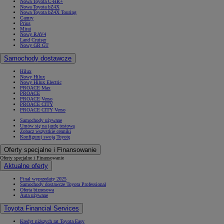
Nowa Toyota C-HR+
Nowa Toyota bZ4X
Nowa Toyota bZ4X Touring
Camry
Prius
Mirai
Nowy RAV4
Land Cruiser
Nowy GR GT
Samochody dostawcze
Hilux
Nowy Hilux
Nowy Hilux Electric
PROACE Max
PROACE
PROACE Verso
PROACE CITY
PROACE CITY Verso
Samochody używane
Umów się na jazdę testową
Zobacz wszystkie cenniki
Konfiguruj swoją Toyotę
Oferty specjalne i Finansowanie
Oferty specjalne i Finansowanie
Aktualne oferty
Finał wyprzedaży 2025
Samochody dostawcze Toyota Professional
Oferta biznesowa
Auta używane
Toyota Financial Services
Kredyt niższych rat Toyota Easy