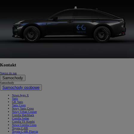
Kontakt
Napisz do nas
Samochody
Samochody
Samochody osobowe
Nowe Aygo X
Yaris
GR Yaris
Yaris Cross
Nowy Yaris Cross
Nowy Urban Cruiser
Corolla Hatchback
Corolla Sedan
Corolla TS Kombi
Nowa Corolla Cross
Toyota C-HR
Toyota C-HR Plug-in