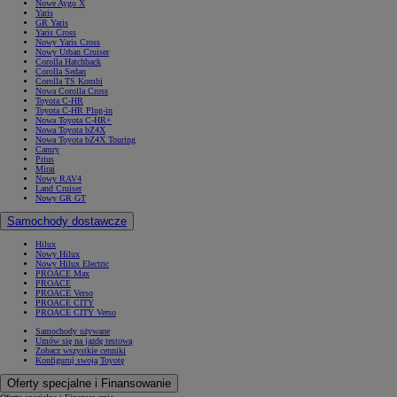
Nowe Aygo X
Yaris
GR Yaris
Yaris Cross
Nowy Yaris Cross
Nowy Urban Cruiser
Corolla Hatchback
Corolla Sedan
Corolla TS Kombi
Nowa Corolla Cross
Toyota C-HR
Toyota C-HR Plug-in
Nowa Toyota C-HR+
Nowa Toyota bZ4X
Nowa Toyota bZ4X Touring
Camry
Prius
Mirai
Nowy RAV4
Land Cruiser
Nowy GR GT
Samochody dostawcze
Hilux
Nowy Hilux
Nowy Hilux Electric
PROACE Max
PROACE
PROACE Verso
PROACE CITY
PROACE CITY Verso
Samochody używane
Umów się na jazdę testową
Zobacz wszystkie cenniki
Konfiguruj swoją Toyotę
Oferty specjalne i Finansowanie