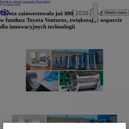
Przejdź do głównej zawartości
(Press Enter)
17 kwietnia 2024
Toyota zainwestowała już 800 milionów dolarów
Otwórz menu
w fundusz Toyota Ventures, zwiększając wsparcie
dla innowacyjnych technologii