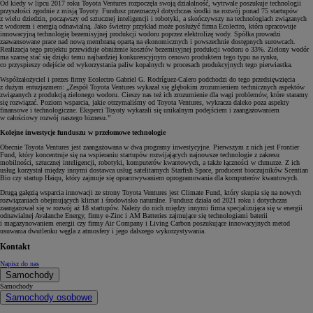
Od kiedy w lipcu 2017 roku Toyota Ventures rozpoczęła swoją działalność, wytrwale poszukuje technologii
przyszłości zgodnie z misją Toyoty. Fundusz przeznaczył dotychczas środki na rozwój ponad 75 startupów
z wielu dziedzin, począwszy od sztucznej inteligencji i robotyki, a skończywszy na technologiach związanych
z wodorem i energią odnawialną. Jako świetny przykład może posłużyć firma Ecolectro, która opracowuje
innowacyjną technologię bezemisyjnej produkcji wodoru poprzez elektrolizę wody. Spółka prowadzi
zaawansowane prace nad nową membraną opartą na ekonomicznych i powszechnie dostępnych surowcach.
Realizacja tego projektu przewiduje obniżenie kosztów bezemisyjnej produkcji wodoru o 33%. Zielony wodór
ma szansę stać się dzięki temu najbardziej konkurencyjnym cenowo produktem tego typu na rynku,
co przyspieszy odejście od wykorzystania paliw kopalnych w procesach produkcyjnych tego pierwiastka.
Współzałożyciel i prezes firmy Ecolectro Gabriel G. Rodríguez-Calero podchodzi do tego przedsięwzięcia
z dużym entuzjazmem: „Zespół Toyota Ventures wykazał się głębokim zrozumieniem technicznych aspektów
związanych z produkcją zielonego wodoru. Cieszy nas też ich zrozumienie dla wagi problemów, które staramy
się rozwiązać. Poziom wsparcia, jakie otrzymaliśmy od Toyota Ventures, wykracza daleko poza aspekty
finansowe i technologiczne. Eksperci Toyoty wykazali się unikalnym podejściem i zaangażowaniem
w całościowy rozwój naszego biznesu.”
Kolejne inwestycje funduszu w przełomowe technologie
Obecnie Toyota Ventures jest zaangażowana w dwa programy inwestycyjne. Pierwszym z nich jest Frontier
Fund, który koncentruje się na wspieraniu startupów rozwijających najnowsze technologie z zakresu
mobilności, sztucznej inteligencji, robotyki, komputerów kwantowych, a także łączności w chmurze. Z ich
usług korzystał między innymi dostawca usług satelitarnych Starfish Space, producent bioczujników Scentian
Bio czy startup Haiqu, który zajmuje się opracowywaniem oprogramowania dla komputerów kwantowych.
Drugą gałęzią wsparcia innowacji ze strony Toyota Ventures jest Climate Fund, który skupia się na nowych
rozwiązaniach obejmujących klimat i środowisko naturalne. Fundusz działa od 2021 roku i dotychczas
zaangażował się w rozwój aż 18 startupów. Należy do nich między innymi firma specjalizująca się w energii
odnawialnej Avalanche Energy, firmy e-Zinc i AM Batteries zajmujące się technologiami baterii
i magazynowaniem energii czy firmy Air Company i Living Carbon poszukujące innowacyjnych metod
usuwania dwutlenku węgla z atmosfery i jego dalszego wykorzystywania.
Kontakt
Napisz do nas
Samochody
Samochody
Samochody osobowe