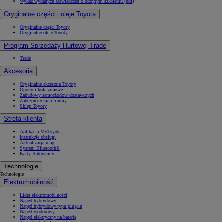
Wykaz wydanych zaświadczeń o odbytym szkoleniu (pdf)
Oryginalne części i oleje Toyota
Oryginalne części Toyoty
Oryginalne oleje Toyoty
Program Sprzedaży Hurtowej Trade
Trade
Akcesoria
Oryginalne akcesoria Toyoty
Opony i koła zimowe
Zabudowy samochodów dostawczych
Zabezpieczenia i alarmy
Sklep Toyoty
Strefa klienta
Aplikacja MyToyota
Instrukcje obsługi
Aktualizacja map
System Bluetooth®
Karty Ratownicze
Technologie
Technologie
Elektromobilność
Lider elektromobilności
Napęd hybrydowy
Napęd hybrydowy typu plug-in
Napęd wodorowy
Napęd elektryczny na baterię