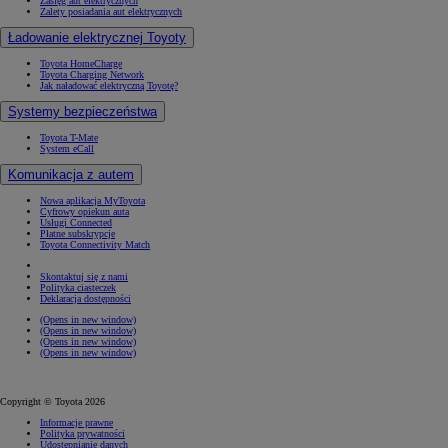
Zasięg aut elektrycznych
Zalety posiadania aut elektrycznych
Ładowanie elektrycznej Toyoty
Toyota HomeCharge
Toyota Charging Network
Jak naładować elektryczną Toyotę?
Systemy bezpieczeństwa
Toyota T-Mate
System eCall
Komunikacja z autem
Nowa aplikacja MyToyota
Cyfrowy opiekun auta
Usługi Connected
Płatne subskrypcje
Toyota Connectivity Match
Skontaktuj się z nami
Polityka ciasteczek
Deklaracja dostępności
(Opens in new window)
(Opens in new window)
(Opens in new window)
(Opens in new window)
Copyright © Toyota 2026
Informacje prawne
Polityka prywatności
Udostępnianie danych