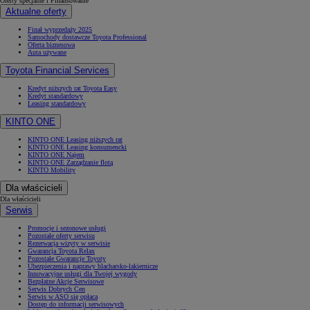
Oferty specjalne i Finansowanie
Aktualne oferty
Finał wyprzedaży 2025
Samochody dostawcze Toyota Professional
Oferta biznesowa
Auta używane
Toyota Financial Services
Kredyt niższych rat Toyota Easy
Kredyt standardowy
Leasing standardowy
KINTO ONE
KINTO ONE Leasing niższych rat
KINTO ONE Leasing konsumencki
KINTO ONE Najem
KINTO ONE Zarządzanie flotą
KINTO Mobility
Dla właścicieli
Dla właścicieli
Serwis
Promocje i sezonowe usługi
Pozostałe oferty serwisu
Rezerwacja wizyty w serwisie
Gwarancja Toyota Relax
Pozostałe Gwarancje Toyoty
Ubezpieczenia i naprawy blacharsko-lakiernicze
Innowacyjne usługi dla Twojej wygody
Bezpłatne Akcje Serwisowe
Serwis Dobrych Cen
Serwis w ASO się opłaca
Dostęp do informacji serwisowych