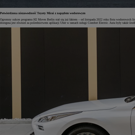
Potwierdzona niezawodność Toyoty Mirai z napędem wodorowym
Ogromny sukces programu H2 Moves Berlin stał się już faktem – od listopada 2022 roku flota wodorowych li
dostępna jest również za pośrednictwem aplikacji Uber w ramach usługi Comfort Electric. Auta były także śro