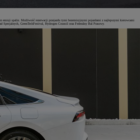
z emisji spalin. Możliwość rezerwacji przejazdu tymi bezemisyjnymi pojazdami z najlepszymi kierowcami
piad Specjalnych, GreenTechFestival, Hydrogen Council oraz Federalny Bal Prasowy.