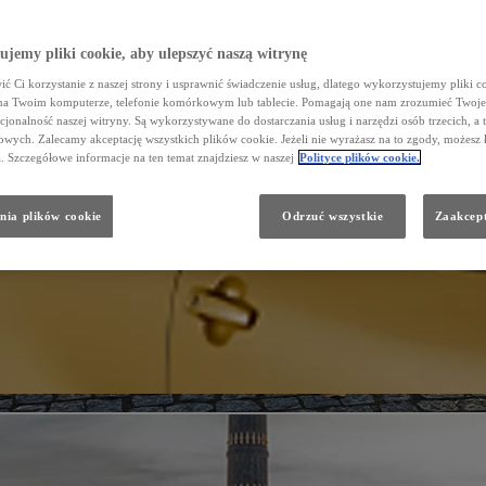
jemy pliki cookie, aby ulepszyć naszą witrynę
ć Ci korzystanie z naszej strony i usprawnić świadczenie usług, dlatego wykorzystujemy pliki co
na Twoim komputerze, telefonie komórkowym lub tablecie. Pomagają one nam zrozumieć Twoje 
cjonalność naszej witryny. Są wykorzystywane do dostarczania usług i narzędzi osób trzecich, a 
wych. Zalecamy akceptację wszystkich plików cookie. Jeżeli nie wyrażasz na to zgody, możesz 
a. Szczegółowe informacje na ten temat znajdziesz w naszej
Polityce plików cookie.
nia plików cookie
Odrzuć wszystkie
Zaakcept