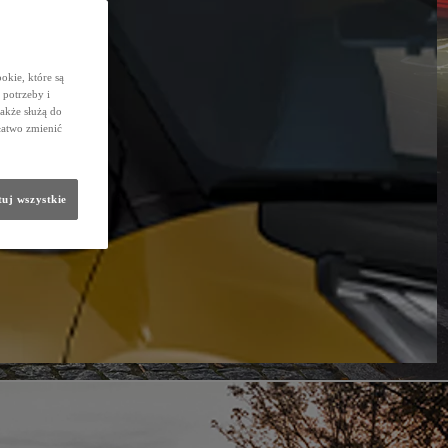
okie, które są
potrzeby i
także służą do
łatwo zmienić
uj wszystkie