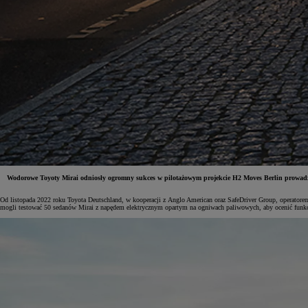
Wodorowe Toyoty Mirai odniosły ogromny sukces w pilotażowym projekcie H2 Moves Berlin prowadz
Od listopada 2022 roku Toyota Deutschland, w kooperacji z Anglo American oraz SafeDriver Group, operator
mogli testować 50 sedanów Mirai z napędem elektrycznym opartym na ogniwach paliwowych, aby ocenić funkcjon
Od
81 900 zł
Yaris Cross
HYBRID