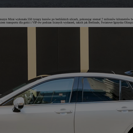
muzyn Mirai wykonała 550 tysięcy kursów po berlińskich ulicach, pokonując niemal 7 milionów kilometrów be
dkiem transportu dla gości i VIP-ów podczas licznych wydarzeń, takich jak Berlinale, Światowe Igrzyska Olim