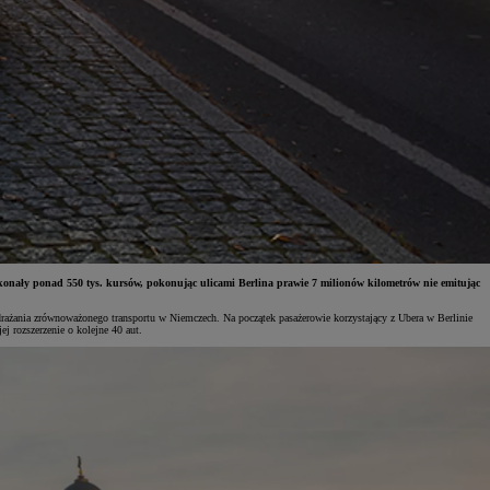
ały ponad 550 tys. kursów, pokonując ulicami Berlina prawie 7 milionów kilometrów nie emitując
rażania zrównoważonego transportu w Niemczech. Na początek pasażerowie korzystający z Ubera w Berlinie
 rozszerzenie o kolejne 40 aut.