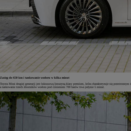
Zasięg do 650 km i tankowanie wodoru w kilka minut
Toyota Mirai drugiej generacji jest luksusową limuzyną klasy premium, która charakteryzuje się przestron
a tankowanie trzech zbiorników wodoru pod ciśnieniem 700 barów trwa jedynie 5 minut.