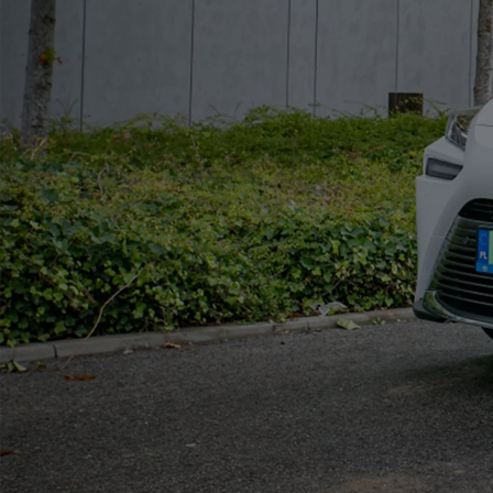
Od
105 300 zł
Corolla Hatchback
HYBRID