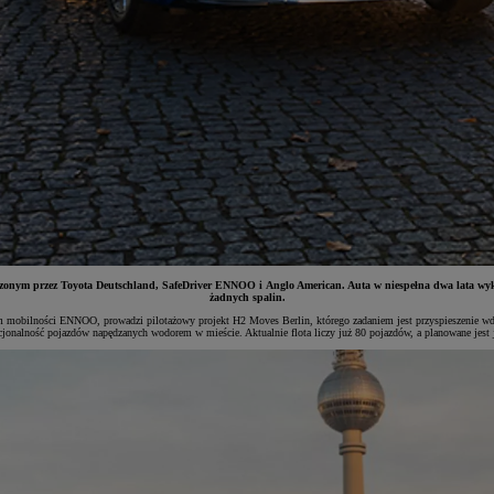
onym przez Toyota Deutschland, SafeDriver ENNOO i Anglo American. Auta w niespełna dwa lata wykon
żadnych spalin.
em mobilności ENNOO, prowadzi pilotażowy projekt H2 Moves Berlin, którego zadaniem jest przyspieszenie wd
alność pojazdów napędzanych wodorem w mieście. Aktualnie flota liczy już 80 pojazdów, a planowane jest jej