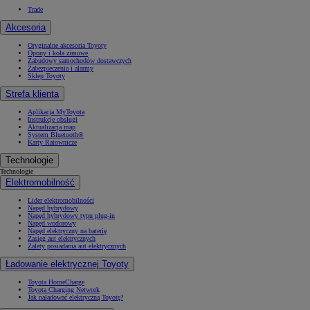
Trade
Akcesoria
Oryginalne akcesoria Toyoty
Opony i koła zimowe
Zabudowy samochodów dostawczych
Zabezpieczenia i alarmy
Sklep Toyoty
Strefa klienta
Aplikacja MyToyota
Instrukcje obsługi
Aktualizacja map
System Bluetooth®
Karty Ratownicze
Technologie
Technologie
Elektromobilność
Lider elektromobilności
Napęd hybrydowy
Napęd hybrydowy typu plug-in
Napęd wodorowy
Napęd elektryczny na baterię
Zasięg aut elektrycznych
Zalety posiadania aut elektrycznych
Ładowanie elektrycznej Toyoty
Toyota HomeCharge
Toyota Charging Network
Jak naładować elektryczną Toyotę?