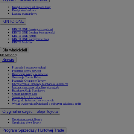
Kredyt niższych rat Toyota Easy
Kredyt standardowy
Leasing standardowy
KINTO ONE
KINTO ONE Leasing niższych rat
KINTO ONE Leasing konsumencki
KINTO ONE Najem
KINTO ONE Zarządzanie flotą
KINTO Mobility
Dla właścicieli
Dla właścicieli
Serwis
Promocje i sezonowe usługi
Pozostałe oferty serwisu
Rezerwacja wizyty w serwisie
Gwarancja Toyota Relax
Pozostałe Gwarancje Toyoty
Ubezpieczenia i naprawy blacharsko-lakiernicze
Innowacyjne usługi dla Twojej wygody
Bezpłatne Akcje Serwisowe
Serwis Dobrych Cen
Serwis w ASO się opłaca
Dostęp do informacji serwisowych
Wykaz wydanych zaświadczeń o odbytym szkoleniu (pdf)
Oryginalne części i oleje Toyota
Oryginalne części Toyoty
Oryginalne oleje Toyoty
Program Sprzedaży Hurtowej Trade