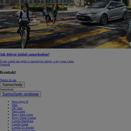
Jak dobrze jeździć samochodem?
Świat wokół nas pędzi w zawrotnym tempie, a my wraz z nim.
Sprawdź
Kontakt
Napisz do nas
Samochody
Samochody
Samochody osobowe
Nowe Aygo X
Yaris
GR Yaris
Yaris Cross
Nowy Yaris Cross
Nowy Urban Cruiser
Corolla Hatchback
Corolla Sedan
Corolla TS Kombi
Nowa Corolla Cross