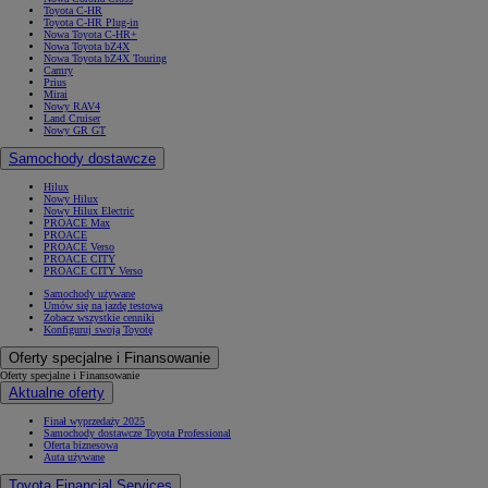
Toyota C-HR
Toyota C-HR Plug-in
Nowa Toyota C-HR+
Nowa Toyota bZ4X
Nowa Toyota bZ4X Touring
Camry
Prius
Mirai
Nowy RAV4
Land Cruiser
Nowy GR GT
Samochody dostawcze
Hilux
Nowy Hilux
Nowy Hilux Electric
PROACE Max
PROACE
PROACE Verso
PROACE CITY
PROACE CITY Verso
Samochody używane
Umów się na jazdę testową
Zobacz wszystkie cenniki
Konfiguruj swoją Toyotę
Oferty specjalne i Finansowanie
Oferty specjalne i Finansowanie
Aktualne oferty
Finał wyprzedaży 2025
Samochody dostawcze Toyota Professional
Oferta biznesowa
Auta używane
Toyota Financial Services