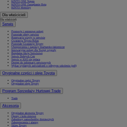
KINTO ONE Najem
KINTO ONE Zarządzanie flotą
KINTO Mobility
Dla właścicieli
Dla właścicieli
Serwis
Promocje i sezonowe usługi
Pozostałe oferty serwisu
Rezerwacja wizyty w serwisie
Gwarancja Toyota Relax
Pozostałe Gwarancje Toyoty
Ubezpieczenia i naprawy blacharsko-lakiernicze
Innowacyjne usługi dla Twojej wygody
Bezpłatne Akcje Serwisowe
Serwis Dobrych Cen
Serwis w ASO się opłaca
Dostęp do informacji serwisowych
Wykaz wydanych zaświadczeń o odbytym szkoleniu (pdf)
Oryginalne części i oleje Toyota
Oryginalne części Toyoty
Oryginalne oleje Toyoty
Program Sprzedaży Hurtowej Trade
Trade
Akcesoria
Oryginalne akcesoria Toyoty
Opony i koła zimowe
Zabudowy samochodów dostawczych
Zabezpieczenia i alarmy
Sklep Toyoty