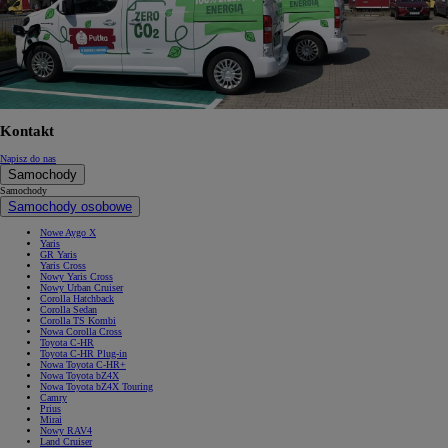
Kontakt
Napisz do nas
Samochody
Samochody
Samochody osobowe
Nowe Aygo X
Yaris
GR Yaris
Yaris Cross
Nowy Yaris Cross
Nowy Urban Cruiser
Corolla Hatchback
Corolla Sedan
Corolla TS Kombi
Nowa Corolla Cross
Toyota C-HR
Toyota C-HR Plug-in
Nowa Toyota C-HR+
Nowa Toyota bZ4X
Nowa Toyota bZ4X Touring
Camry
Prius
Mirai
Nowy RAV4
Land Cruiser