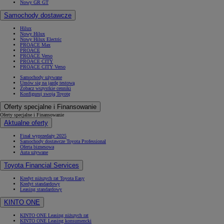
Nowy GR GT
Samochody dostawcze
Hilux
Nowy Hilux
Nowy Hilux Electric
PROACE Max
PROACE
PROACE Verso
PROACE CITY
PROACE CITY Verso
Samochody używane
Umów się na jazdę testową
Zobacz wszystkie cenniki
Konfiguruj swoją Toyotę
Oferty specjalne i Finansowanie
Oferty specjalne i Finansowanie
Aktualne oferty
Finał wyprzedaży 2025
Samochody dostawcze Toyota Professional
Oferta biznesowa
Auta używane
Toyota Financial Services
Kredyt niższych rat Toyota Easy
Kredyt standardowy
Leasing standardowy
KINTO ONE
KINTO ONE Leasing niższych rat
KINTO ONE Leasing konsumencki