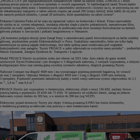
„PROACE CITY jest najpopularniejszym kompaktowym vanem na naszym rynku, a PROACE i Hilux
zajmują mocne pozycje w czołówce sprzedaży w swoich segmentach. W nadchodzących latach Toyota będzie
poszerzać swoją ofertę nisko- i bezemisyjnych samochodów użytkowych i liczymy na to, że przyczynią się one
do dekarbonizacji transportu w takim samym stopniu jak ponad 200 tysięcy hybryd, które trafiły do tej pory
do naszych polskich klientów, i ponad 20 milionów, które sprzedaliśmy na całym świecie”.
Piekarnia Cukiernia Putka od lat stara się ograniczać wpływ na środowisko i klimat. Firma wprowadziła
do użytku m.in. system rekuperacji, instalację odzysku ciepła z pieców piekarniczych, zaawansowane filtry,
zbiorniki na wody opadowe, wykorzystywane do podlewania oraz dwie instalacje fotowoltaiczne na dachach
głównej piekarni w Jawczycach i piekarni bezglutenowej w Warszawie.
„Od momentu podjęcia decyzji przez Zarząd firmy o zainstalowaniu paneli fotowoltaicznych na dachu siedziby
głównej, uruchomiłem projekt Elektromobilność w Putce. Szukaliśmy samochodów, które nie tylko będą
zeroemisyjne za sprawą napędu elektrycznego, lecz także spełnią nasze oczekiwania pod względem
funkcjonalności oraz zasięgów. Toyoty PROACE w pełni odpowiada na wszystkie nasze potrzeby” – podkreślał
Marcin Szymanek, Zastępca Dyrektora ds. Transportu i Logistyki.
Model PROACE Electric na polskim rynku jest obecny od 2021 roku. Auto należy do gamy modeli
użytkowych Toyota Professional i jest dostępne w 3 długościach nadwozia, 2 wersjach wyposażenia, z różnymi
konfiguracjami drzwi oraz szeroką gamą wysokiej systemów zabudowy, objętych gwarancją Toyoty.
Nadwozie Compact ma długość 4609 mm i ma wystarczająco pojemną przestrzeń bagażową, by wstawić
do niej 2 europalety. Odmiany Medium o długości 4959 mm i Long o długości 5309 mm mieszczą
3 europalety. Pojemność przestrzeni ładunkowej każdej z trzech wersji nadwozia wynosi odpowiednio do 5,1
3
3
3
m
, 5,8 m
oraz 6,6 m
.
PROACE Electric jest wyposażony w bezemisyjny, elektryczny silnik o mocy 136 KM, zasilany litowo-
jonową baterią o pojemności 50 kWh lub 75 kWh. W zależności od wielkości baterii, zasięg na jednym
ładowaniu wynosi średnio do 303 km, a w mieście do 398 km (wg WLTP).
Elektryczny pojazd dostawczy Toyoty jest objęty 3-letnią gwarancją E-PRO bez limitu kilometrów,
z dodatkową gwarancją na ładowarki oraz pomocą w razie rozładowania baterii.