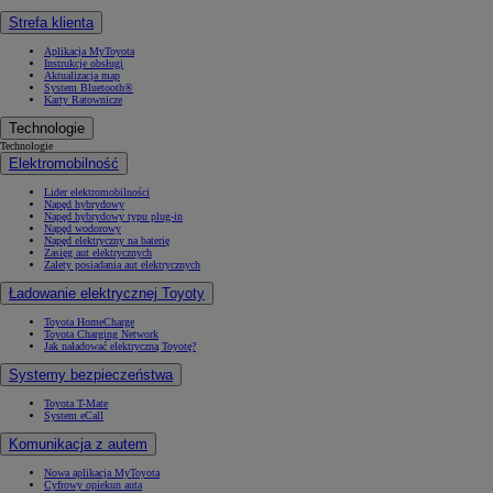
Strefa klienta
Aplikacja MyToyota
Instrukcje obsługi
Aktualizacja map
System Bluetooth®
Karty Ratownicze
Technologie
Technologie
Elektromobilność
Lider elektromobilności
Napęd hybrydowy
Napęd hybrydowy typu plug-in
Napęd wodorowy
Napęd elektryczny na baterię
Zasięg aut elektrycznych
Zalety posiadania aut elektrycznych
Ładowanie elektrycznej Toyoty
Toyota HomeCharge
Toyota Charging Network
Jak naładować elektryczną Toyotę?
Systemy bezpieczeństwa
Toyota T-Mate
System eCall
Komunikacja z autem
Nowa aplikacja MyToyota
Cyfrowy opiekun auta