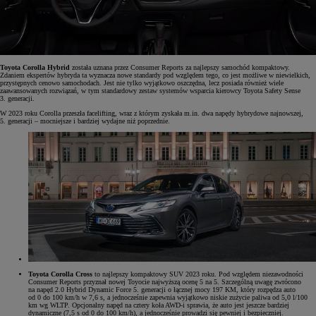
Toyota Corolla Hybrid
została uznana przez Consumer Reports za najlepszy samochód kompaktowy.
Zdaniem ekspertów hybryda ta wyznacza nowe standardy pod względem tego, co jest możliwe w niewielkich,
przystępnych cenowo samochodach. Jest nie tylko wyjątkowo oszczędna, lecz posiada również wiele
zaawansowanych rozwiązań, w tym standardowy zestaw systemów wsparcia kierowcy Toyota Safety Sense
3. generacji.
W 2023 roku Corolla przeszła facelifting, wraz z którym zyskała m.in. dwa napędy hybrydowe najnowszej,
5. generacji – mocniejsze i bardziej wydajne niż poprzednie.
Toyota Corolla Cross
to najlepszy kompaktowy SUV 2023 roku. Pod względem niezawodności
Consumer Reports przyznał nowej Toyocie najwyższą ocenę 5 na 5. Szczególną uwagę zwrócono
na napęd 2.0 Hybrid Dynamic Force 5. generacji o łącznej mocy 197 KM, który rozpędza auto
od 0 do 100 km/h w 7,6 s, a jednocześnie zapewnia wyjątkowo niskie zużycie paliwa od 5,0 l/100
km wg WLTP. Opcjonalny napęd na cztery koła AWD-i sprawia, że auto jest jeszcze bardziej
dynamiczne (7,5 s od 0 do 100 km/h), a jednocześnie prowadzi się pewniej i bezpieczniej.