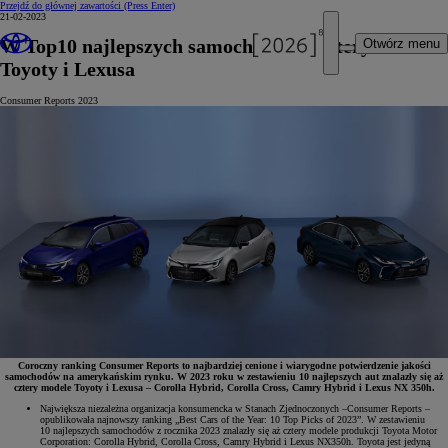
Przejdź do głównej zawartości
(Press Enter)
21-02-2023
W Top10 najlepszych samochodów – cztery modele
Otwórz menu
Toyoty i Lexusa
Consumer Reports 2023
Coroczny ranking Consumer Reports to najbardziej cenione i wiarygodne potwierdzenie jakości
samochodów na amerykańskim rynku. W 2023 roku w zestawieniu 10 najlepszych aut znalazły się aż
cztery modele Toyoty i Lexusa – Corolla Hybrid, Corolla Cross, Camry Hybrid i Lexus NX 350h.
Największa niezależna organizacja konsumencka w Stanach Zjednoczonych –Consumer Reports –
opublikowała najnowszy ranking „Best Cars of the Year: 10 Top Picks of 2023”. W zestawieniu
10 najlepszych samochodów z rocznika 2023 znalazły się aż cztery modele produkcji Toyota Motor
Corporation: Corolla Hybrid, Corolla Cross, Camry Hybrid i Lexus NX350h. Toyota jest jedyną