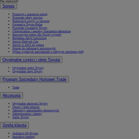
Dla właścicieli
Serwis
Promocje i sezonowe usługi
Pozostałe oferty serwisu
Rezerwacja wizyty w serwisie
Gwarancja Toyota Relax
Pozostałe Gwarancje Toyoty
Ubezpieczenia i naprawy blacharsko-lakiernicze
Innowacyjne usługi dla Twojej wygody
Bezpłatne Akcje Serwisowe
Serwis Dobrych Cen
Serwis w ASO się opłaca
Dostęp do informacji serwisowych
Wykaz wydanych zaświadczeń o odbytym szkoleniu (pdf)
Oryginalne części i oleje Toyota
Oryginalne części Toyoty
Oryginalne oleje Toyoty
Program Sprzedaży Hurtowej Trade
Trade
Akcesoria
Oryginalne akcesoria Toyoty
Opony i koła zimowe
Zabudowy samochodów dostawczych
Zabezpieczenia i alarmy
Sklep Toyoty
Strefa klienta
Aplikacja MyToyota
Instrukcje obsługi