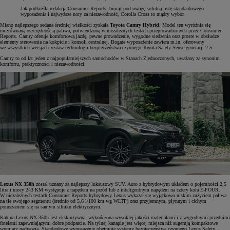
Jak podkreśla redakcja Consumer Reports, biorąc pod uwagę solidną listę standardowego
wyposażenia i najwyższe noty za niezawodność, Corolla Cross to mądry wybór.
Miano najlepszego sedana średniej wielkości zyskała
Toyota Camry Hybrid
. Model ten wyróżnia się
niezrównaną oszczędnością paliwa, potwierdzoną w niezależnych testach przeprowadzonych przez Consumer
Reports. Camry oferuje komfortową jazdę, pewne prowadzenie, wygodne siedzenia oraz proste w obsłudze
elementy sterowania na kokpicie i konsoli centralnej. Bogate wyposażenie zawiera m.in. oferowany
we wszystkich wersjach zestaw technologii bezpieczeństwa czynnego Toyota Safety Sense generacji 2.5.
Camry to od lat jeden z najpopularniejszych samochodów w Stanach Zjednoczonych, uważany za synonim
komfortu, praktyczności i niezawodności.
Lexus NX 350h
został uznany za najlepszy luksusowy SUV. Auto z hybrydowym układem o pojemności 2,5
litra i mocy 243 KM występuje z napędem na przód lub z inteligentnym napędem na cztery koła E-FOUR.
W niezależnych testach Consumer Reports hybrydowy Lexus wykazał się wyjątkowo niskim zużyciem paliwa
na tle swojego segmentu (średnio od 5,6 l/100 km wg WLTP) oraz przyjemnym, płynnym i cichym
poruszaniem się na samym silniku elektrycznym.
Kabina Lexus NX 350h jest ekskluzywna, wykończona wysokiej jakości materiałami i z wygodnymi przednimi
fotelami zapewniającymi dobre podparcie. Na tylnej kanapie jest więcej miejsca niż sugerują kompaktowe
wymiary nadwozia. Standardowe wyposażenie obejmuje systemy bezpieczeństwa czynnego Lexus Safety