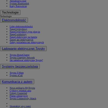
Aktualizacja map
System Bluetooth®
Karty Ratownicze
Technologie
Technologie
Elektromobilność
Lider elektromobilności
Napęd hybrydowy
Napęd hybrydowy typu plug-in
Napęd wodorowy
Napęd elektryczny na baterię
Zasięg aut elektrycznych
Zalety posiadania aut elektrycznych
Ładowanie elektrycznej Toyoty
Toyota HomeCharge
Toyota Charging Network
Jak naładować elektryczną Toyotę?
Systemy bezpieczeństwa
Toyota T-Mate
System eCall
Komunikacja z autem
Nowa aplikacja MyToyota
Cyfrowy opiekun auta
Usługi Connected
Płatne subskrypcje
Toyota Connectivity Match
Skontaktuj się z nami