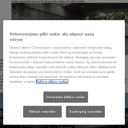
marką reprezentowaną na tej liście przez więcej niż jeden model.
Wykorzystujemy pliki cookie, aby ulepszyć naszą
witrynę
Chcemy ułatwić Ci korzystanie z naszej strony i usprawnić świadczenie usług,
dlatego wykorzystujemy pliki cookie, które są umieszczane na Twoim
komputerze, telefonie komórkowym lub tablecie. Pomagają one nam zrozumieć
Jak zaznacza Consumer Reports, w najnowszym zestawieniu znalazły się wyjątkowe modele, które spełniają
Twoje potrzeby i ulepszać funkcjonalność naszej witryny. Są wykorzystywane do
najwyższe standardy pod względem wydajności, właściwości jezdnych, bezpieczeństwa i niezawodności.
Zwycięskie pojazdy zostały wybrane spośród ponad 200 przetestowanych modeli. Każdy z nich wyróżnia się
dostarczania usług i narzędzi osób trzecich, a także służą do celów reklamowych.
świetnymi wynikami w testach drogowych, najwyższą niezawodnością i bezpieczeństwem.
Zalecamy akceptację wszystkich plików cookie. Jeżeli nie wyrażasz na to zgody,
„Mówiąc najprościej, wskazaliśmy pojazdy, które nasi eksperci z entuzjazmem poleciliby rodzinie
możesz łatwo zmienić ich ustawienia. Szczegółowe informacje na ten temat
i przyjaciołom. Nie jest zaskoczeniem, że Toyota, która w naszym rankingu zazwyczaj mocno zaznacza swoją
znajdziesz w naszej
Polityce plików cookie.
obecność, także tym razem jest dobrze reprezentowana. Toyoty są znane z napędów łączących wysoką kulturę
pracy z wydajnością i dynamiką, małego zużycia paliwa i niezawodności”
– podkreśliła redakcja portalu
Consumer Reports.
Ustawienia plików cookie
Odrzuć wszystkie
Zaakceptuj wszystkie