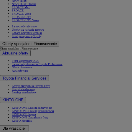
Nowy Hilux
Nowy Hilux Electric
PROACE Max
PROACE
PROACE Verso
PROACE CITY
PROACE CITY Verso
Samochody używane
Umów się na jazdę testową
Zobacz wszystkie cenniki
Konfiguruj swoją Toyotę
Oferty specjalne i Finansowanie
Oferty specjalne i Finansowanie
Aktualne oferty
Finał wyprzedaży 2025
Samochody dostawcze Toyota Professional
Oferta biznesowa
Auta używane
Toyota Financial Services
Kredyt niższych rat Toyota Easy
Kredyt standardowy
Leasing standardowy
KINTO ONE
KINTO ONE Leasing niższych rat
KINTO ONE Leasing konsumencki
KINTO ONE Najem
KINTO ONE Zarządzanie flotą
KINTO Mobility
Dla właścicieli