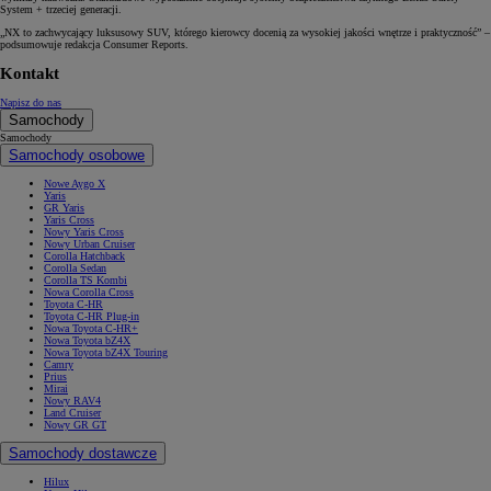
System + trzeciej generacji.
„NX to zachwycający luksusowy SUV, którego kierowcy docenią za wysokiej jakości wnętrze i praktyczność” –
podsumowuje redakcja Consumer Reports.
Kontakt
Napisz do nas
Samochody
Samochody
Samochody osobowe
Nowe Aygo X
Yaris
GR Yaris
Yaris Cross
Nowy Yaris Cross
Nowy Urban Cruiser
Corolla Hatchback
Corolla Sedan
Corolla TS Kombi
Nowa Corolla Cross
Toyota C-HR
Toyota C-HR Plug-in
Nowa Toyota C-HR+
Nowa Toyota bZ4X
Nowa Toyota bZ4X Touring
Camry
Prius
Mirai
Nowy RAV4
Land Cruiser
Nowy GR GT
Samochody dostawcze
Hilux