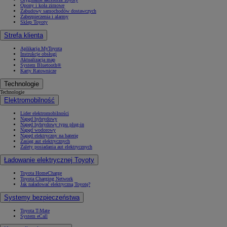
Opony i koła zimowe
Zabudowy samochodów dostawczych
Zabezpieczenia i alarmy
Sklep Toyoty
Strefa klienta
Aplikacja MyToyota
Instrukcje obsługi
Aktualizacja map
System Bluetooth®
Karty Ratownicze
Technologie
Technologie
Elektromobilność
Lider elektromobilności
Napęd hybrydowy
Napęd hybrydowy typu plug-in
Napęd wodorowy
Napęd elektryczny na baterię
Zasięg aut elektrycznych
Zalety posiadania aut elektrycznych
Ładowanie elektrycznej Toyoty
Toyota HomeCharge
Toyota Charging Network
Jak naładować elektryczną Toyotę?
Systemy bezpieczeństwa
Toyota T-Mate
System eCall