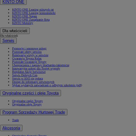
KINTO ONE
KINTO ONE Leasing niższych rat
KINTO ONE Leasing konsumencki
KINTO ONE Najem
KINTO ONE Zarządzanie flotą
KINTO Mobility
Dla właścicieli
Dla właścicieli
Serwis
Promocje i sezonowe usługi
Pozostałe oferty serwisu
Rezerwacja wizyty w serwisie
Gwarancja Toyota Relax
Pozostałe Gwarancje Toyoty
Ubezpieczenia i naprawy blacharsko-lakiernicze
Innowacyjne usługi dla Twojej wygody
Bezpłatne Akcje Serwisowe
Serwis Dobrych Cen
Serwis w ASO się opłaca
Dostęp do informacji serwisowych
Wykaz wydanych zaświadczeń o odbytym szkoleniu (pdf)
Oryginalne części i oleje Toyota
Oryginalne części Toyoty
Oryginalne oleje Toyoty
Program Sprzedaży Hurtowej Trade
Trade
Akcesoria
Oryginalne akcesoria Toyoty