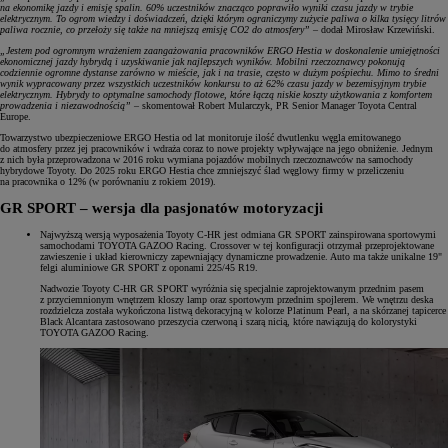
na ekonomikę jazdy i emisję spalin. 60% uczestników znacząco poprawiło wyniki czasu jazdy w trybie
elektrycznym. To ogrom wiedzy i doświadczeń, dzięki którym ograniczymy zużycie paliwa o kilka tysięcy litrów
paliwa rocznie, co przełoży się także na mniejszą emisję CO2 do atmosfery”
– dodał Mirosław Krzewiński.
„Jestem pod ogromnym wrażeniem zaangażowania pracowników ERGO Hestia w doskonalenie umiejętności
ekonomicznej jazdy hybrydą i uzyskiwanie jak najlepszych wyników. Mobilni rzeczoznawcy pokonują
codziennie ogromne dystanse zarówno w mieście, jak i na trasie, często w dużym pośpiechu. Mimo to średni
wynik wypracowany przez wszystkich uczestników konkursu to aż 62% czasu jazdy w bezemisyjnym trybie
elektrycznym. Hybrydy to optymalne samochody flotowe, które łączą niskie koszty użytkowania z komfortem
prowadzenia i niezawodnością”
– skomentował Robert Mularczyk, PR Senior Manager Toyota Central
Europe.
Towarzystwo ubezpieczeniowe ERGO Hestia od lat monitoruje ilość dwutlenku węgla emitowanego
do atmosfery przez jej pracowników i wdraża coraz to nowe projekty wpływające na jego obniżenie. Jednym
z nich była przeprowadzona w 2016 roku wymiana pojazdów mobilnych rzeczoznawców na samochody
hybrydowe Toyoty. Do 2025 roku ERGO Hestia chce zmniejszyć ślad węglowy firmy w przeliczeniu
na pracownika o 12% (w porównaniu z rokiem 2019).
GR SPORT – wersja dla pasjonatów motoryzacji
Najwyższą wersją wyposażenia Toyoty C-HR jest odmiana GR SPORT zainspirowana sportowymi
samochodami TOYOTA GAZOO Racing. Crossover w tej konfiguracji otrzymał przeprojektowane
zawieszenie i układ kierowniczy zapewniający dynamiczne prowadzenie. Auto ma także unikalne 19"
felgi aluminiowe GR SPORT z oponami 225/45 R19.
Nadwozie Toyoty C-HR GR SPORT wyróżnia się specjalnie zaprojektowanym przednim pasem
z przyciemnionym wnętrzem kloszy lamp oraz sportowym przednim spojlerem. We wnętrzu deska
rozdzielcza została wykończona listwą dekoracyjną w kolorze Platinum Pearl, a na skórzanej tapicerce
Black Alcantara zastosowano przeszycia czerwoną i szarą nicią, które nawiązują do kolorystyki
TOYOTA GAZOO Racing.