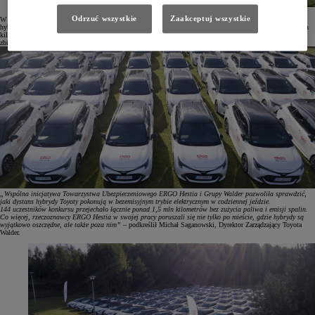
Odrzuć wszystkie
Zaakceptuj wszystkie
W konkursie wzięło udział 144 mobilnych rzeczoznawców. Przez 4 miesiące monitorowali oni parametry
hybrydowej jazdy przy pomocy aplikacji MyToyota na telefon. W tym czasie pokonali łącznie ponad 1,5 mln
kilometrów w trybie bezemisyjnym, co stanowiło średnio 62% całego czasu jazdy. Konkurs poprzedziło
zbieranie danych bazowych przez 6 miesięcy.
„Wspólna inicjatywa Towarzystwa Ubezpieczeniowego ERGO Hestia i Grupy Walder pozwoliła sprawdzić,
jaki dystans hybrydy Toyoty pokonują w bezemisyjnym trybie elektrycznym w codziennej jeździe.
144 uczestników konkursu przejechało łącznie ponad 1,5 mln kilometrów bez zużycia paliwa i emisji spalin.
Co więcej, rzeczoznawcy ERGO Hestia w swojej pracy poruszali się nie tylko po mieście, gdzie hybrydy są
wyjątkowo oszczędne, ale także poza nim”
– podkreślił Michał Saganowski, Dyrektor Zarządzający Toyota
Walder.