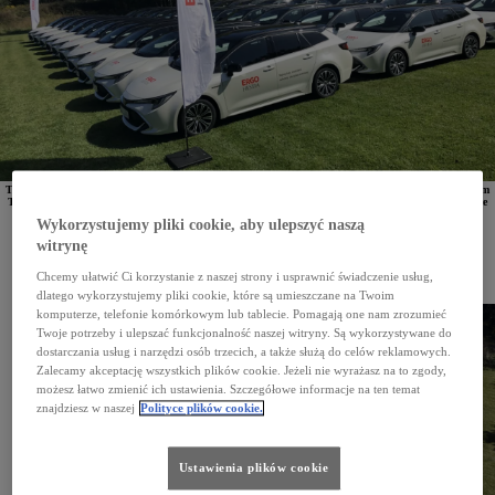
Towarzystwo ubezpieczeniowe
ERGO Hestia we współpracy z Grupą Walder, autoryzowanym dilerem
Toyoty i Lexusa, zorganizowała długodystansowy konkurs "ECO press! CO2 less". Przez 4 miesiące
pracownicy korzystający z hybrydowej floty firmy ubezpieczeniowej brali udział w konkursie
Wykorzystujemy pliki cookie, aby ulepszyć naszą
ekonomicznej jazdy, pokonując łącznie w trybie bezemisyjnym ponad 1,5 mln kilometrów.
witrynę
ERGO Hestia to towarzystwo ubezpieczeniowe, które od 7 lat opiera swoją flotę na hybrydowych
pojazdach Toyoty. Pierwszych 180 hybryd trafiło do mobilnych rzeczoznawców firmy już
w 2016 roku. Teraz we współpracy z autoryzowanym dilerem Toyota Walder ERGO Hestia
Chcemy ułatwić Ci korzystanie z naszej strony i usprawnić świadczenie usług,
zorganizowała długodystansowy konkurs "ECO press! CO2 less", w którym pracownicy mogli się
dlatego wykorzystujemy pliki cookie, które są umieszczane na Twoim
wykazać umiejętnościami ekologicznej jazdy.
komputerze, telefonie komórkowym lub tablecie. Pomagają one nam zrozumieć
Twoje potrzeby i ulepszać funkcjonalność naszej witryny. Są wykorzystywane do
dostarczania usług i narzędzi osób trzecich, a także służą do celów reklamowych.
Zalecamy akceptację wszystkich plików cookie. Jeżeli nie wyrażasz na to zgody,
możesz łatwo zmienić ich ustawienia. Szczegółowe informacje na ten temat
znajdziesz w naszej
Polityce plików cookie.
Ustawienia plików cookie