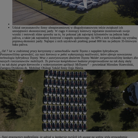
Udział rzeczoznawców firmy ubezpieczeniowej w długodystansowym teście zwiększył ich
umiejętności ekonomicznej jazdy. W ciągu 4 miesięcy kierowcy regularnie monitorowali swoje
wyniki i testowali różne sposoby na to, by pokonać jak najwięcej kilometrów na jednym baku
paliwa, a także jak najrzadziej korzystać z napędu spalinowego. Aż 60% z nich wykazało się wyraźną
poprawą ekonomii jazdy. Najlepsi z nich uzyskiwali przebieg ponad 800 km na jednym 35-litrowym
baku paliwa.
„Od 7 lat w codziennej pracy korzystamy z samochodów marki Toyota z napędem hybrydowym.
Postanowiliśmy sprawdzić, czy nasi kierowcy w pełni wykorzystują możliwości, które oferuje nowoczesna
technologia hybrydowa Toyoty. Wraz z autoryzowanym dealerem Toyota Walder zorganizowaliśmy konkurs dla
naszych rzeczoznawców mobilnych. To pierwsze kompleksowe badanie przeprowadzone na tak dużą skalę
i na tak dużej grupie kierowców z wykorzystaniem aplikacji MyToyota”
– powiedział Mirosław Krzewiński,
Zastępca Dyrektora ds. Mobilnej Obsługi Szkód firmy Ergo Hestia.
„Nasi pracownicy podkreślają, że udział w konkursie zwrócił ich uwagę na wpływ stylu prowadzenia