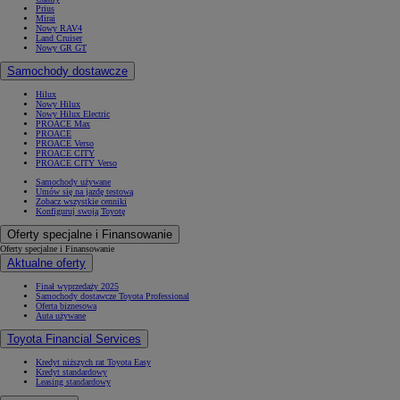
Prius
Mirai
Nowy RAV4
Land Cruiser
Nowy GR GT
Samochody dostawcze
Hilux
Nowy Hilux
Nowy Hilux Electric
PROACE Max
PROACE
PROACE Verso
PROACE CITY
PROACE CITY Verso
Samochody używane
Umów się na jazdę testową
Zobacz wszystkie cenniki
Konfiguruj swoją Toyotę
Oferty specjalne i Finansowanie
Oferty specjalne i Finansowanie
Aktualne oferty
Finał wyprzedaży 2025
Samochody dostawcze Toyota Professional
Oferta biznesowa
Auta używane
Toyota Financial Services
Kredyt niższych rat Toyota Easy
Kredyt standardowy
Leasing standardowy