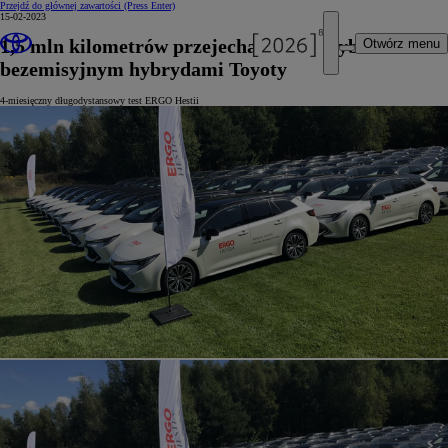
Przejdź do głównej zawartości
(Press Enter)
15-02-2023
1,5 mln kilometrów przejechanych w trybie
Otwórz menu
bezemisyjnym hybrydami Toyoty
4-miesięczny długodystansowy test ERGO Hestii