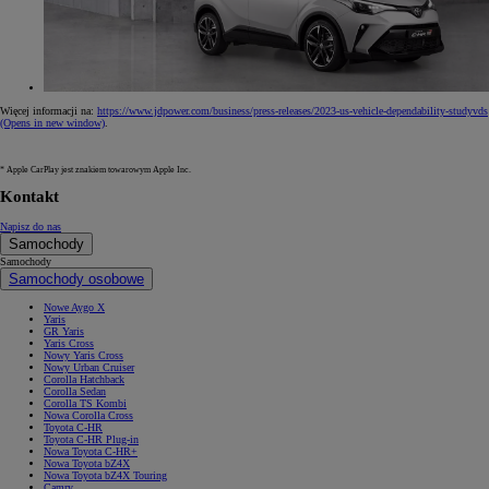
Więcej informacji na:
https://www.jdpower.com/business/press-releases/2023-us-vehicle-dependability-studyvds
(Opens in new window)
.
* Apple CarPlay jest znakiem towarowym Apple Inc.
Kontakt
Napisz do nas
Samochody
Samochody
Samochody osobowe
Nowe Aygo X
Yaris
GR Yaris
Yaris Cross
Nowy Yaris Cross
Nowy Urban Cruiser
Corolla Hatchback
Corolla Sedan
Corolla TS Kombi
Nowa Corolla Cross
Toyota C-HR
Toyota C-HR Plug-in
Nowa Toyota C-HR+
Nowa Toyota bZ4X
Nowa Toyota bZ4X Touring
Camry