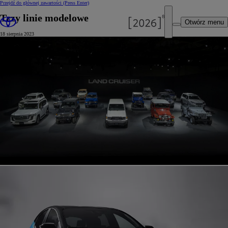
Przejdź do głównej zawartości
(Press Enter)
Trzy linie modelowe
Otwórz menu
18 sierpnia 2023