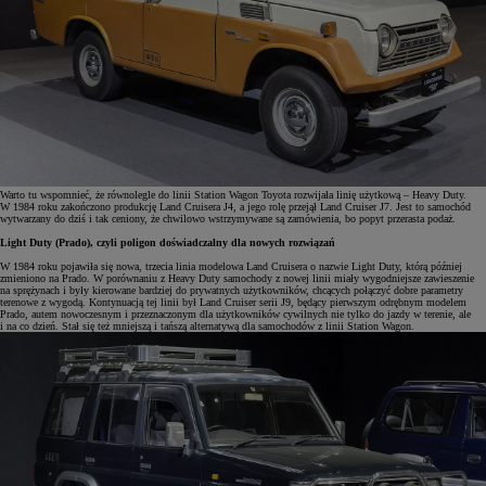
Warto tu wspomnieć, że równolegle do linii Station Wagon Toyota rozwijała linię użytkową – Heavy Duty.
W 1984 roku zakończono produkcję Land Cruisera J4, a jego rolę przejął Land Cruiser J7. Jest to samochód
wytwarzany do dziś i tak ceniony, że chwilowo wstrzymywane są zamówienia, bo popyt przerasta podaż.
Light Duty (Prado), czyli poligon doświadczalny dla nowych rozwiązań
W 1984 roku pojawiła się nowa, trzecia linia modelowa Land Cruisera o nazwie Light Duty, którą później
zmieniono na Prado. W porównaniu z Heavy Duty samochody z nowej linii miały wygodniejsze zawieszenie
na sprężynach i były kierowane bardziej do prywatnych użytkowników, chcących połączyć dobre parametry
terenowe z wygodą. Kontynuacją tej linii był Land Cruiser serii J9, będący pierwszym odrębnym modelem
Prado, autem nowoczesnym i przeznaczonym dla użytkowników cywilnych nie tylko do jazdy w terenie, ale
i na co dzień. Stał się też mniejszą i tańszą alternatywą dla samochodów z linii Station Wagon.