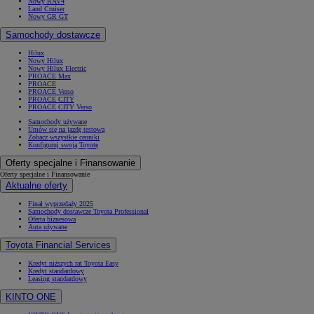
Nowy RAV4
Land Cruiser
Nowy GR GT
Samochody dostawcze
Hilux
Nowy Hilux
Nowy Hilux Electric
PROACE Max
PROACE
PROACE Verso
PROACE CITY
PROACE CITY Verso
Samochody używane
Umów się na jazdę testową
Zobacz wszystkie cenniki
Konfiguruj swoją Toyotę
Oferty specjalne i Finansowanie
Oferty specjalne i Finansowanie
Aktualne oferty
Finał wyprzedaży 2025
Samochody dostawcze Toyota Professional
Oferta biznesowa
Auta używane
Toyota Financial Services
Kredyt niższych rat Toyota Easy
Kredyt standardowy
Leasing standardowy
KINTO ONE