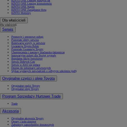
KINTO ONE Leasing niższych rat
KINTO ONE Leasing konsumencki
KINTO ONE Najem
KINTO ONE Zarządzanie flotą
KINTO Mobility
Dla właścicieli
Dla właścicieli
Serwis
Promocje i sezonowe usługi
Pozostałe oferty serwisu
Rezerwacja wizyty w serwisie
Gwarancja Toyota Relax
Pozostałe Gwarancje Toyoty
Ubezpieczenia i naprawy blacharsko-lakiernicze
Innowacyjne usługi dla Twojej wygody
Bezpłatne Akcje Serwisowe
Serwis Dobrych Cen
Serwis w ASO się opłaca
Dostęp do informacji serwisowych
Wykaz wydanych zaświadczeń o odbytym szkoleniu (pdf)
Oryginalne części i oleje Toyota
Oryginalne części Toyoty
Oryginalne oleje Toyoty
Program Sprzedaży Hurtowej Trade
Trade
Akcesoria
Oryginalne akcesoria Toyoty
Opony i koła zimowe
Zabudowy samochodów dostawczych