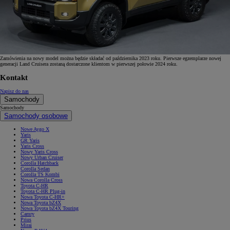
Zamówienia na nowy model można będzie składać od października 2023 roku. Pierwsze egzemplarze nowej
generacji Land Cruisera zostaną dostarczone klientom w pierwszej połowie 2024 roku.
Kontakt
Napisz do nas
Samochody
Samochody
Samochody osobowe
Nowe Aygo X
Yaris
GR Yaris
Yaris Cross
Nowy Yaris Cross
Nowy Urban Cruiser
Corolla Hatchback
Corolla Sedan
Corolla TS Kombi
Nowa Corolla Cross
Toyota C-HR
Toyota C-HR Plug-in
Nowa Toyota C-HR+
Nowa Toyota bZ4X
Nowa Toyota bZ4X Touring
Camry
Prius
Mirai