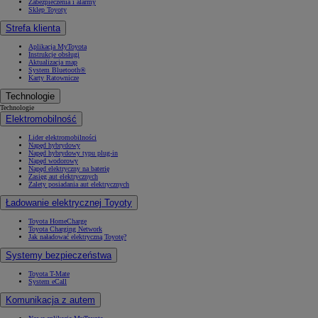
Zabezpieczenia i alarmy
Sklep Toyoty
Strefa klienta
Aplikacja MyToyota
Instrukcje obsługi
Aktualizacja map
System Bluetooth®
Karty Ratownicze
Technologie
Technologie
Elektromobilność
Lider elektromobilności
Napęd hybrydowy
Napęd hybrydowy typu plug-in
Napęd wodorowy
Napęd elektryczny na baterię
Zasięg aut elektrycznych
Zalety posiadania aut elektrycznych
Ładowanie elektrycznej Toyoty
Toyota HomeCharge
Toyota Charging Network
Jak naładować elektryczną Toyotę?
Systemy bezpieczeństwa
Toyota T-Mate
System eCall
Komunikacja z autem