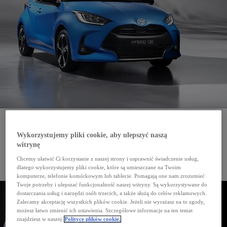
1951 rok – debiut modelu BJ, pierwszego Land Cruisera
1954 rok – wprowadzenie nazwy Land Cruiser
1967 rok - debiut modelu J55 rozpoczynającego linię dużych, luksusowych Land Cruiserów
(J6, J8, J10, J20, J30)
Wykorzystujemy pliki cookie, aby ulepszyć naszą
1984 rok – debiut produkowanego do dziś Land Cruisera J7, a także linii mniejszych
witrynę
i lżejszych rekreacyjnych modeli Light Duty (J9, kolejne w serii to J12 i J15)
2024 rok – do klientów trafią pierwsze modele Land Cruisera najnowszej generacji – J25
Chcemy ułatwić Ci korzystanie z naszej strony i usprawnić świadczenie usług,
Land Cruiser to najdłużej produkowany model Toyoty. Od 1951 roku powstało już ponad 11 mln
egzemplarzy tej legendarnej terenówki. Zdecydowana większość w Japonii, ale Land Cruiser był
dlatego wykorzystujemy pliki cookie, które są umieszczane na Twoim
montowany także w Ameryce Południowej, Europie, Rosji czy Chinach. Obecnie model ten jest
komputerze, telefonie komórkowym lub tablecie. Pomagają one nam zrozumieć
oferowany w około 190 krajach i regionach świata.
Twoje potrzeby i ulepszać funkcjonalność naszej witryny. Są wykorzystywane do
dostarczania usług i narzędzi osób trzecich, a także służą do celów reklamowych.
Zalecamy akceptację wszystkich plików cookie. Jeżeli nie wyrażasz na to zgody,
możesz łatwo zmienić ich ustawienia. Szczegółowe informacje na ten temat
znajdziesz w naszej
Polityce plików cookie.