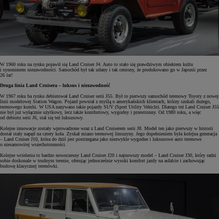
W 1960 roku na rynku pojawił się Land Cruiser J4. Auto to stało się prawdziwym obiektem kultu
i synonimem niezawodności. Samochód był tak udany i tak ceniony, że produkowano go w Japonii przez
26 lat!
Druga linia Land Cruisera – luksus i niezawodność
W 1967 roku ba rynku debiutował Land Cruiser serii J55. Był to pierwszy samochód terenowy Toyoty z nowej
linii modelowej Station Wagon. Pojazd powstał z myślą o amerykańskich klientach, którzy szukali dużego,
terenowego kombi. W USA nazywano takie pojazdy SUV (Sport Utility Vehicle). Dlatego też Land Cruiser J55
nie był już wyłącznie użytkowy, lecz także komfortowy, wygodny i przestronny. Od 1980 roku, a więc
od debiutu serii J6, stał się też luksusowy.
Kolejne innowacje zostały wprowadzone wraz z Land Cruiserem serii J8. Model ten jako pierwszy w historii
dostał stały napęd na cztery koła. Zyskał miano terenowej limuzyny. Jego dopełnieniem była kolejna generacja
– Land Cruiser J10, która do dziś jest postrzegana jako niezwykle wygodne i luksusowe auto terenowe
o niesamowitej wszechstronności.
Kolejne wcielenia to bardzo nowoczesny Land Cruiser J20 i najnowszy model – Land Cruiser J30, który radzi
sobie doskonale w trudnym terenie, oferując jednocześnie wysoki komfort jazdy na asfalcie i zachowując
budowę klasycznej terenówki.