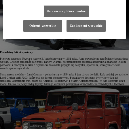
Ustawienia plików cookie
Odrzuć wszystkie
Zaakceptuj wszystkie
Prawdziwy hit eksportowy
Pierwsza terenowa Toyota o nazwie BJ zadebiutowała w 1951 roku. Auto powstało na zamówienie japońskiego
wojska. Chociaż samochód nie zrobił kariery w armii, to przekonująca autorska konstrukcja oparta na lekkim
podwoziu i mocnym silniku z ciężarówki doskonale przyjęła się na rynku japońskim, szczególnie wśród
wszelkiego rodzaju służb.
Sama nazwa modelu – Land Cruiser – pojawiła się w 1954 roku i jest używa do dziś. Rok później pojawił się
Land Cruiser serii J2/J3, który stał się hitem eksportowym. Początkowo dostępny był tylko w krajach
arabskich, a następnie trafił także do Ameryki Południowej i Stanów Zjednoczonych. W tym ostatnim kraju
model ten stał się wizytówką Toyoty, budując wizerunek producenta samochodów niezawodnych i trwałych.