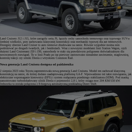
Land Cruisery J12 i J15, które zastąpiły serię J9, łączyły cechy samochodu terenowego oraz typowego SUV-a
średniej wielkości, przy zachowaniu klasycznej konstrukcji oraz mechaniki typowej dla aut terenowych.
Dostępny obecnie Land Cruiser to auto terenowe zbudowane na ramie. Równie wygodnie można nim
podróżować po drogach twardych, jak i bezdrożach. Wraz z nowszymi modelami linii Station Wagon, czyli
dużymi Land Cruiserami J20 i J30, samochody te stały się prawdziwym poligonem doświadczalnym dla
nowoczesnych rozwiązań. To w linii Prado po raz pierwszy zastosowano niezależne zawieszenie, maglownicę,
kontrolę trakcji czy silniki Diesla z wtryskiem Common Rail.
Nowa generacja Land Cruisera dostępna od października
2 sierpnia 2023 roku Toyota zaprezentowała nową generację Land Cruisera. Model ten zachował klasyczną
konstrukcję na ramie, do której dodano zaadaptowaną platformę GA-F. Wprowadzono też takie rozwiązania, jak
elektryczne wspomaganie kierownicy (EPS) i system rozłączania przedniego stabilizatora (SDM). Pod maską
zamontowano turbodoładowany silnik Diesla o pojemności 2,8 l, który osiąga moc 204 KM/150 kW.
Jednostka ta została połączona z 8-biegową automatyczną przekładnią Direct Shift.