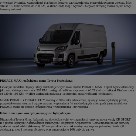
o większej dynamice, wzmocnionej platformie, lepszym zawieszeniu oraz przeprojektowanym wnętrzu. Moc
silnika 1.6 turbo wzrosła do 280 KM, a klienci będą mogli wybrać 6-biegową skrzynię manualną lub nowy 8-
biegowy automat.
PROACE MAX i odświeżona gama Toyota Professional
Czwartym modelem Toyoty, który zadebiutuje w tym roku, będzie PROACE MAX. Pojazd będzie oferowany
jako auto elektryczne o mocy 270 KM i zasięgu do 420 km (wg normy WLTP) lub z silnikami Diesla o mocy
od 120 do 180 KM, w kilku wariantach nadwozia i z szerokimi możliwościami konfiguracji.
Modele PROACE i PROACE CITY zostaną w 2024 roku odświeżone, zyskując nową stylistykę przodu,
przeprojektowane wnętrze i wyższy poziom wyposażenia. W nadchodzących miesiącach gama modelowa
PROACE stanie się bardziej zróżnicowana, wszechstronna i nowoczesna.
Hilux z mocnym i oszczędnym napędem hybrydowym
Niezawodna Toyota Hilux, która nie raz dowiodła swojej wytrzymałości, otrzyma nową wersję GR SPORT
II o jeszcze lepszych właściwościach terenowych i bogatszym wyposażeniu. Gama modelu po raz pierwszy
zyska też napęd zelektryfikowany. W nowym układzie silnik elektryczny wspiera jednostkę Diesla 2,8 l,
zwiększając moc i moment obrotowy oraz ograniczając o 10% zużycie paliwa.