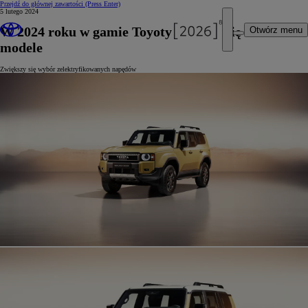
Przejdź do głównej zawartości
(Press Enter)
5 lutego 2024
W 2024 roku w gamie Toyoty pojawią się nowe
Otwórz menu
modele
Zwiększy się wybór zelektryfikowanych napędów