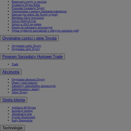
Rezerwacja wizyty w serwisie
Gwarancja Toyota Relax
Pozostałe Gwarancje Toyoty
Ubezpieczenia i naprawy blacharsko-lakiernicze
Innowacyjne usługi dla Twojej wygody
Bezpłatne Akcje Serwisowe
Serwis Dobrych Cen
Serwis w ASO się opłaca
Dostęp do informacji serwisowych
Wykaz wydanych zaświadczeń o odbytym szkoleniu (pdf)
Oryginalne części i oleje Toyota
Oryginalne części Toyoty
Oryginalne oleje Toyoty
Program Sprzedaży Hurtowej Trade
Trade
Akcesoria
Oryginalne akcesoria Toyoty
Opony i koła zimowe
Zabudowy samochodów dostawczych
Zabezpieczenia i alarmy
Sklep Toyoty
Strefa klienta
Aplikacja MyToyota
Instrukcje obsługi
Aktualizacja map
System Bluetooth®
Karty Ratownicze
Technologie