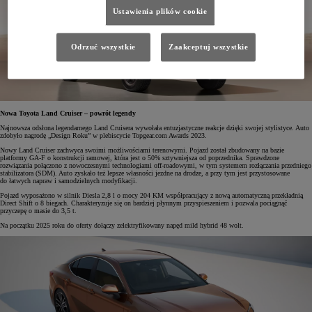
Ustawienia plików cookie
Odrzuć wszystkie
Zaakceptuj wszystkie
Nowa Toyota Land Cruiser – powrót legendy
Najnowsza odsłona legendarnego Land Cruisera wywołała entuzjastyczne reakcje dzięki swojej stylistyce. Auto
zdobyło nagrodę „Design Roku” w plebiscycie Topgear.com Awards 2023.
Nowy Land Cruiser zachwyca swoimi możliwościami terenowymi. Pojazd został zbudowany na bazie
platformy GA-F o konstrukcji ramowej, która jest o 50% sztywniejsza od poprzednika. Sprawdzone
rozwiązania połączono z nowoczesnymi technologiami off-roadowymi, w tym systemem rozłączania przedniego
stabilizatora (SDM). Auto zyskało też lepsze własności jezdne na drodze, a przy tym jest przystosowane
do łatwych napraw i samodzielnych modyfikacji.
Pojazd wyposażono w silnik Diesla 2,8 l o mocy 204 KM współpracujący z nową automatyczną przekładnią
Direct Shift o 8 biegach. Charakteryzuje się on bardziej płynnym przyspieszeniem i pozwala pociągnąć
przyczepę o masie do 3,5 t.
Na początku 2025 roku do oferty dołączy zelektryfikowany napęd mild hybrid 48 wolt.