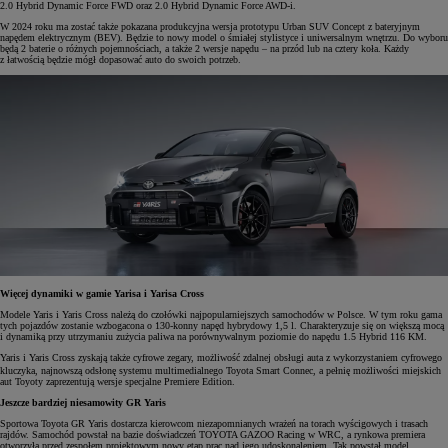
2.0 Hybrid Dynamic Force FWD oraz 2.0 Hybrid Dynamic Force AWD-i.
W 2024 roku ma zostać także pokazana produkcyjna wersja prototypu Urban SUV Concept z bateryjnym
napędem elektrycznym (BEV). Będzie to nowy model o śmiałej stylistyce i uniwersalnym wnętrzu. Do wyboru
będą 2 baterie o różnych pojemnościach, a także 2 wersje napędu – na przód lub na cztery koła. Każdy
z łatwością będzie mógł dopasować auto do swoich potrzeb.
Więcej dynamiki w gamie Yarisa i Yarisa Cross
Modele Yaris i Yaris Cross należą do czołówki najpopularniejszych samochodów w Polsce. W tym roku gama
tych pojazdów zostanie wzbogacona o 130-konny napęd hybrydowy 1,5 l. Charakteryzuje się on większą mocą
i dynamiką przy utrzymaniu zużycia paliwa na porównywalnym poziomie do napędu 1.5 Hybrid 116 KM.
Yaris i Yaris Cross zyskają także cyfrowe zegary, możliwość zdalnej obsługi auta z wykorzystaniem cyfrowego
kluczyka, najnowszą odsłonę systemu multimedialnego Toyota Smart Connec
, a pełnię możliwości miejskich
aut Toyoty zaprezentują wersje specjalne Premiere Edition.
Jeszcze bardziej niesamowity GR Yaris
Sportowa Toyota GR Yaris dostarcza kierowcom niezapomnianych wrażeń na torach wyścigowych i trasach
rajdów. Samochód powstał na bazie doświadczeń TOYOTA GAZOO Racing w WRC, a rynkowa premiera
otworzyła przed zespołem projektowym nowy etap prac nad jego udoskonaleniem. Tak powstał model