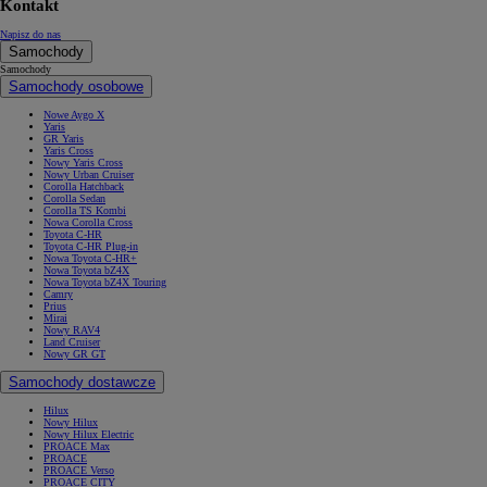
Kontakt
Napisz do nas
Samochody
Samochody
Samochody osobowe
Nowe Aygo X
Yaris
GR Yaris
Yaris Cross
Nowy Yaris Cross
Nowy Urban Cruiser
Corolla Hatchback
Corolla Sedan
Corolla TS Kombi
Nowa Corolla Cross
Toyota C-HR
Toyota C-HR Plug-in
Nowa Toyota C-HR+
Nowa Toyota bZ4X
Nowa Toyota bZ4X Touring
Camry
Prius
Mirai
Nowy RAV4
Land Cruiser
Nowy GR GT
Samochody dostawcze
Hilux
Nowy Hilux
Nowy Hilux Electric
PROACE Max
PROACE
PROACE Verso
PROACE CITY