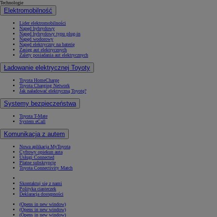
Technologie
Elektromobilność
Lider elektromobilności
Napęd hybrydowy
Napęd hybrydowy typu plug-in
Napęd wodorowy
Napęd elektryczny na baterię
Zasięg aut elektrycznych
Zalety posiadania aut elektrycznych
Ładowanie elektrycznej Toyoty
Toyota HomeCharge
Toyota Charging Network
Jak naładować elektryczną Toyotę?
Systemy bezpieczeństwa
Toyota T-Mate
System eCall
Komunikacja z autem
Nowa aplikacja MyToyota
Cyfrowy opiekun auta
Usługi Connected
Płatne subskrypcje
Toyota Connectivity Match
Skontaktuj się z nami
Polityka ciasteczek
Deklaracja dostępności
(Opens in new window)
(Opens in new window)
(Opens in new window)