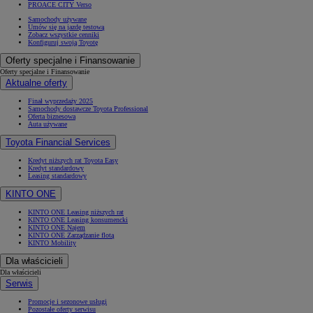
PROACE CITY Verso
Samochody używane
Umów się na jazdę testową
Zobacz wszystkie cenniki
Konfiguruj swoją Toyotę
Oferty specjalne i Finansowanie
Oferty specjalne i Finansowanie
Aktualne oferty
Finał wyprzedaży 2025
Samochody dostawcze Toyota Professional
Oferta biznesowa
Auta używane
Toyota Financial Services
Kredyt niższych rat Toyota Easy
Kredyt standardowy
Leasing standardowy
KINTO ONE
KINTO ONE Leasing niższych rat
KINTO ONE Leasing konsumencki
KINTO ONE Najem
KINTO ONE Zarządzanie flotą
KINTO Mobility
Dla właścicieli
Dla właścicieli
Serwis
Promocje i sezonowe usługi
Pozostałe oferty serwisu