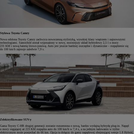
Stylowa Toyota Camry
Nowa odsłona Toyoty Camry zachwyca nowoczesną stylistyką, wysokiej klasy wnętrzem i najnowszymi
technologiami. Samochód został wyposażony w nowy, mocniejszy układ hybrydowy 2,5 l o mocy
231 KM i nową baterię litowo-jonową. Auto jest jeszcze bardziej oszczędne i dynamiczne – rozpędzenie się
do 100 km/h zajmuje zaledwie 7,9 s.
Zelektryfikowane SUV-y
Gama Toyoty C-HR drugiej generacji zostanie rozszerzona o nową, bardzo wydajną hybrydę plug-in. Napęd
o mocy sięgającej aż 223 KM rozpędza auto do 100 km/h w 7,4 s, a na jednym ładowaniu w trybie
elektrycznym może przejechać do 66 km. Opcja ta dołączy do gamy napędowej obejmującej wersje 1.8 Hybrid,