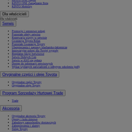
KINTO ONE Zarządzanie flotą
KINTO Mobility
Dla właścicieli
Dla właścicieli
Serwis
Promocje i sezonowe usługi
Pozostałe oferty serwisu
Rezerwacja wizyty w serwisie
Gwarancja Toyota Relax
Pozostałe Gwarancje Toyoty
Ubezpieczenia i naprawy blacharsko-lakiernicze
Innowacyjne usługi dla Twojej wygody
Bezpłatne Akcje Serwisowe
Serwis Dobrych Cen
Serwis w ASO się opłaca
Dostęp do informacji serwisowych
Wykaz wydanych zaświadczeń o odbytym szkoleniu (pdf)
Oryginalne części i oleje Toyota
Oryginalne części Toyoty
Oryginalne oleje Toyoty
Program Sprzedaży Hurtowej Trade
Trade
Akcesoria
Oryginalne akcesoria Toyoty
Opony i koła zimowe
Zabudowy samochodów dostawczych
Zabezpieczenia i alarmy
Sklep Toyoty