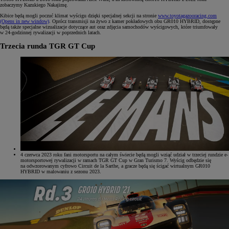
zobaczymy Kazukiego Nakajimę.
Kibice będą mogli poczuć klimat wyścigu dzięki specjalnej sekcji na stronie
www.toyotagazooracing.com
(Opens in new window)
. Oprócz transmisji na żywo z kamer pokładowych obu GR010 HYBRID, dostępne
będą także specjalne wizualizacje dotyczące aut oraz zdjęcia samochodów wyścigowych, które triumfowały
w 24-godzinnej rywalizacji w poprzednich latach.
Trzecia runda TGR GT Cup
4 czerwca 2023 roku fani motorsportu na całym świecie będą mogli wziąć udział w trzeciej rundzie e-
motorsportowej rywalizacji w ramach TGR GT Cup w Gran Turismo 7. Wyścig odbędzie się
na odwzorowanym cyfrowo Circuit de la Sarthe, a gracze będą się ścigać wirtualnym GR010
HYBRID w malowaniu z sezonu 2023.