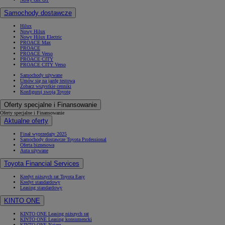
Samochody dostawcze
Hilux
Nowy Hilux
Nowy Hilux Electric
PROACE Max
PROACE
PROACE Verso
PROACE CITY
PROACE CITY Verso
Samochody używane
Umów się na jazdę testową
Zobacz wszystkie cenniki
Konfiguruj swoją Toyotę
Oferty specjalne i Finansowanie
Oferty specjalne i Finansowanie
Aktualne oferty
Finał wyprzedaży 2025
Samochody dostawcze Toyota Professional
Oferta biznesowa
Auta używane
Toyota Financial Services
Kredyt niższych rat Toyota Easy
Kredyt standardowy
Leasing standardowy
KINTO ONE
KINTO ONE Leasing niższych rat
KINTO ONE Leasing konsumencki
KINTO ONE Najem