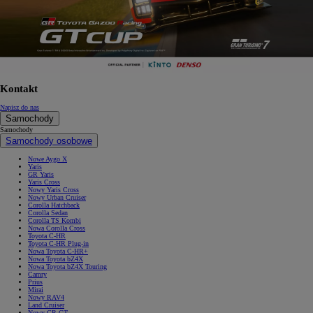
Kontakt
Napisz do nas
Samochody
Samochody
Samochody osobowe
Nowe Aygo X
Yaris
GR Yaris
Yaris Cross
Nowy Yaris Cross
Nowy Urban Cruiser
Corolla Hatchback
Corolla Sedan
Corolla TS Kombi
Nowa Corolla Cross
Toyota C-HR
Toyota C-HR Plug-in
Nowa Toyota C-HR+
Nowa Toyota bZ4X
Nowa Toyota bZ4X Touring
Camry
Prius
Mirai
Nowy RAV4
Land Cruiser
Nowy GR GT