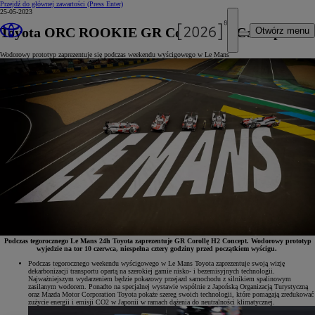
Przejdź do głównej zawartości
(Press Enter)
25-05-2023
Toyota ORC ROOKIE GR Corolla H2 Concept
Otwórz menu
Wodorowy prototyp zaprezentuje się podczas weekendu wyścigowego w Le Mans
Podczas tegorocznego Le Mans 24h Toyota zaprezentuje GR Corollę H2 Concept. Wodorowy prototyp
wyjedzie na tor 10 czerwca, niespełna cztery godziny przed początkiem wyścigu.
Podczas tegorocznego weekendu wyścigowego w Le Mans Toyota zaprezentuje swoją wizję
dekarbonizacji transportu opartą na szerokiej gamie nisko- i bezemisyjnych technologii.
Najważniejszym wydarzeniem będzie pokazowy przejazd samochodu z silnikiem spalinowym
zasilanym wodorem. Ponadto na specjalnej wystawie wspólnie z Japońską Organizacją Turystyczną
oraz Mazda Motor Corporation Toyota pokaże szereg swoich technologii, które pomagają zredukować
zużycie energii i emisji CO2 w Japonii w ramach dążenia do neutralności klimatycznej.