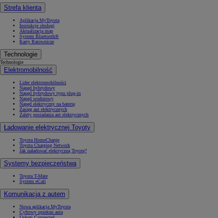
Strefa klienta
Aplikacja MyToyota
Instrukcje obsługi
Aktualizacja map
System Bluetooth®
Karty Ratownicze
Technologie
Technologie
Elektromobilność
Lider elektromobilności
Napęd hybrydowy
Napęd hybrydowy typu plug-in
Napęd wodorowy
Napęd elektryczny na baterię
Zasięg aut elektrycznych
Zalety posiadania aut elektrycznych
Ładowanie elektrycznej Toyoty
Toyota HomeCharge
Toyota Charging Network
Jak naładować elektryczną Toyotę?
Systemy bezpieczeństwa
Toyota T-Mate
System eCall
Komunikacja z autem
Nowa aplikacja MyToyota
Cyfrowy opiekun auta
Usługi Connected