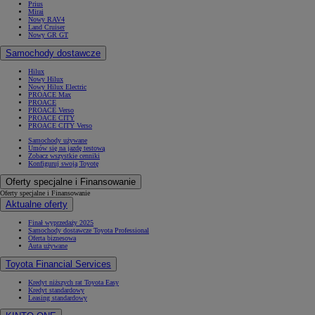
Prius
Mirai
Nowy RAV4
Land Cruiser
Nowy GR GT
Samochody dostawcze
Hilux
Nowy Hilux
Nowy Hilux Electric
PROACE Max
PROACE
PROACE Verso
PROACE CITY
PROACE CITY Verso
Samochody używane
Umów się na jazdę testową
Zobacz wszystkie cenniki
Konfiguruj swoją Toyotę
Oferty specjalne i Finansowanie
Oferty specjalne i Finansowanie
Aktualne oferty
Finał wyprzedaży 2025
Samochody dostawcze Toyota Professional
Oferta biznesowa
Auta używane
Toyota Financial Services
Kredyt niższych rat Toyota Easy
Kredyt standardowy
Leasing standardowy