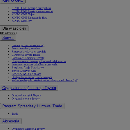
KINTO ONE
KINTO ONE Leasing niższych rat
KINTO ONE Leasing konsumencki
KINTO ONE Najem
KINTO ONE Zarządzanie flotą
KINTO Mobility
Dla właścicieli
Dla właścicieli
Serwis
Promocje i sezonowe usługi
Pozostałe oferty serwisu
Rezerwacja wizyty w serwisie
Gwarancja Toyota Relax
Pozostałe Gwarancje Toyoty
Ubezpieczenia i naprawy blacharsko-lakiernicze
Innowacyjne usługi dla Twojej wygody
Bezpłatne Akcje Serwisowe
Serwis Dobrych Cen
Serwis w ASO się opłaca
Dostęp do informacji serwisowych
Wykaz wydanych zaświadczeń o odbytym szkoleniu (pdf)
Oryginalne części i oleje Toyota
Oryginalne części Toyoty
Oryginalne oleje Toyoty
Program Sprzedaży Hurtowej Trade
Trade
Akcesoria
Oryginalne akcesoria Toyoty