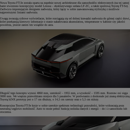
Nowa Toyota FT-3e została oparta na zupełnie nowej architekturze dla samochodów elektrycznych (na tej samej
bazie stworzono koncepcyjny model Lexusa – ekskluzywnego sedana LF-ZC, a także sportową Toyotę FT-Se).
Zachwyca imponującym designem nadwozia, który łączy w sobie zaawansowaną stylistykę z możliwie
najprostszymi liniami nadwozia.
Uwagę zwracają cyfrowe wyświetlacze, które rozciągają się od dolnej krawędzi nadwozia do górnej części drzwi,
które przekazują kierowcy informacje o stanie naładowania akumulatora, temperaturze w kabinie czy jakości
powietrza, jeszcze zanim ten wsiądzie do auta.
Długość tego konceptu wynosi 4860 mm, szerokość – 1955 mm, a wysokość – 1595 mm. Rozstaw osi sięga
3000 mm. We wnętrzu przewidziano miejsce dla 5 pasażerów. W porównaniu z doskonale już znaną elektryczną
Toyotą bZ4X prototyp jest o 17 cm dłuższy, o 14,5 cm szerszy oraz o 5,5 cm niższy.
Koncepcyjna Toyota FT-3e kryje w sobie szerokie spektrum technologii przyszłości, które wykraczają poza
neutralną węglowo mobilność. Auto to może pełnić funkcję nośnika danych i energii – do i z samochodu lub
otoczenia.