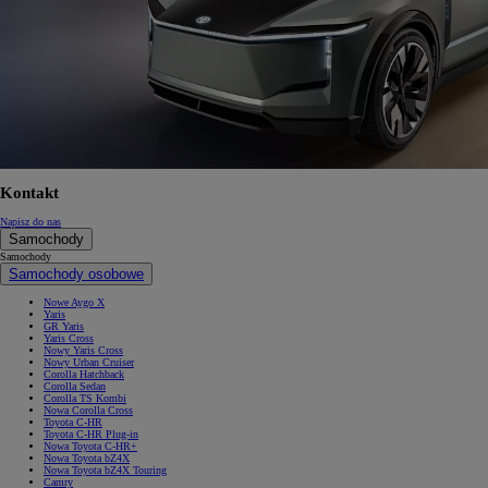
Kontakt
Napisz do nas
Samochody
Samochody
Samochody osobowe
Nowe Aygo X
Yaris
GR Yaris
Yaris Cross
Nowy Yaris Cross
Nowy Urban Cruiser
Corolla Hatchback
Corolla Sedan
Corolla TS Kombi
Nowa Corolla Cross
Toyota C-HR
Toyota C-HR Plug-in
Nowa Toyota C-HR+
Nowa Toyota bZ4X
Nowa Toyota bZ4X Touring
Camry