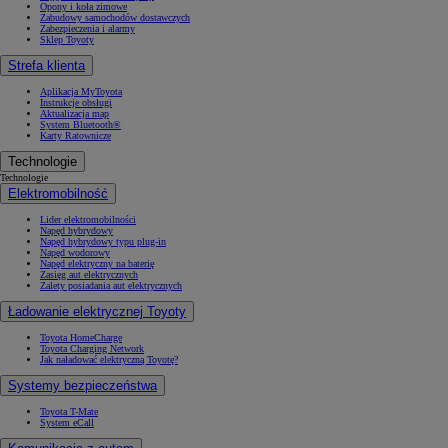
Opony i koła zimowe
Zabudowy samochodów dostawczych
Zabezpieczenia i alarmy
Sklep Toyoty
Strefa klienta
Aplikacja MyToyota
Instrukcje obsługi
Aktualizacja map
System Bluetooth®
Karty Ratownicze
Technologie
Technologie
Elektromobilność
Lider elektromobilności
Napęd hybrydowy
Napęd hybrydowy typu plug-in
Napęd wodorowy
Napęd elektryczny na baterię
Zasięg aut elektrycznych
Zalety posiadania aut elektrycznych
Ładowanie elektrycznej Toyoty
Toyota HomeCharge
Toyota Charging Network
Jak naładować elektryczną Toyotę?
Systemy bezpieczeństwa
Toyota T-Mate
System eCall