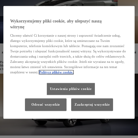
Wykorzystujemy pliki cookie, aby ulepszyć naszą
witrynę
Chcemy ułatwić Ci korzystanie z naszej strony i usprawnić świadczenie usług,
dlatego wykorzystujemy pliki cookie, które są umieszczane na Twoim
komputerze, telefonie komórkowym lub tablecie. Pomagają one nam zrozumieć
W Europie zadebiutowała prototypowa Toyota FT-3e, stanowiąca zapowiedź kolejnej generacji aut
Twoje potrzeby i ulepszać funkcjonalność naszej witryny. Są wykorzystywane do
z bateryjnym napędem elektrycznym. Pojazd ten zachwyca przemyślaną stylistyką i zaawansowanymi
technologiami.
dostarczania usług i narzędzi osób trzecich, a także służą do celów reklamowych.
Zalecamy akceptację wszystkich plików cookie. Jeżeli nie wyrażasz na to zgody,
Podczas konferencji Kenshiki Forum w Brukseli swoją europejską premierę miała koncepcyjna Toyota FT-3e.
Model ten pokazał, jakie możliwości stylistyczne i technologiczne daje nowa generacja samochodów
możesz łatwo zmienić ich ustawienia. Szczegółowe informacje na ten temat
z bateryjnym napędem elektrycznym.
znajdziesz w naszej
Polityce plików cookie.
Ustawienia plików cookie
Odrzuć wszystkie
Zaakceptuj wszystkie