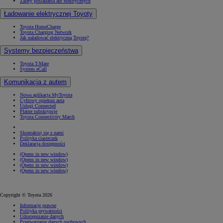
Zalety posiadania aut elektrycznych
Ładowanie elektrycznej Toyoty
Toyota HomeCharge
Toyota Charging Network
Jak naładować elektryczną Toyotę?
Systemy bezpieczeństwa
Toyota T-Mate
System eCall
Komunikacja z autem
Nowa aplikacja MyToyota
Cyfrowy opiekun auta
Usługi Connected
Płatne subskrypcje
Toyota Connectivity Match
Skontaktuj się z nami
Polityka ciasteczek
Deklaracja dostępności
(Opens in new window)
(Opens in new window)
(Opens in new window)
(Opens in new window)
Copyright © Toyota 2026
Informacje prawne
Polityka prywatności
Udostępnianie danych
Przetwarzanie danych osobowych