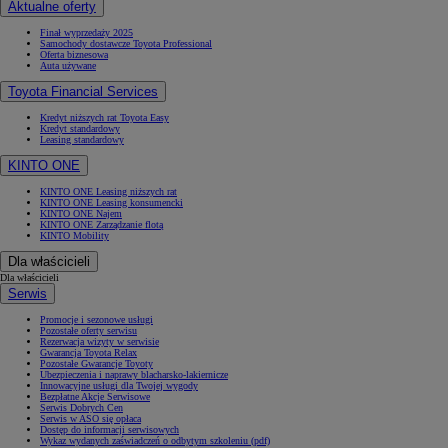
Aktualne oferty
Finał wyprzedaży 2025
Samochody dostawcze Toyota Professional
Oferta biznesowa
Auta używane
Toyota Financial Services
Kredyt niższych rat Toyota Easy
Kredyt standardowy
Leasing standardowy
KINTO ONE
KINTO ONE Leasing niższych rat
KINTO ONE Leasing konsumencki
KINTO ONE Najem
KINTO ONE Zarządzanie flotą
KINTO Mobility
Dla właścicieli
Dla właścicieli
Serwis
Promocje i sezonowe usługi
Pozostałe oferty serwisu
Rezerwacja wizyty w serwisie
Gwarancja Toyota Relax
Pozostałe Gwarancje Toyoty
Ubezpieczenia i naprawy blacharsko-lakiernicze
Innowacyjne usługi dla Twojej wygody
Bezpłatne Akcje Serwisowe
Serwis Dobrych Cen
Serwis w ASO się opłaca
Dostęp do informacji serwisowych
Wykaz wydanych zaświadczeń o odbytym szkoleniu (pdf)