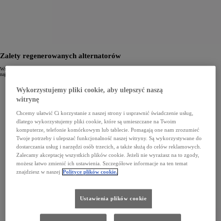
Zalety regenerowanych alternatorów
Wszystkie oferowane przez Toyotę podzespoły zostały poddane procesowi regeneracji z zachowaniem
najwyższych standardów. Dzięki temu odnosisz wymierne korzyści, do których należą m.in.:
identyczne parametry pracy regenerowanego alternatora co części fabrycznie nowej,
Wykorzystujemy pliki cookie, aby ulepszyć naszą
niższa cena,
prawidłowe działanie wszystkich elektrycznych systemów w Twojej Toyocie,
witrynę
ochrona akumulatora zapobiegająca przedwczesnemu zużyciu,
12-miesięczna gwarancja bez limitu kilometrów.
Chcemy ułatwić Ci korzystanie z naszej strony i usprawnić świadczenie usług,
dlatego wykorzystujemy pliki cookie, które są umieszczane na Twoim
komputerze, telefonie komórkowym lub tablecie. Pomagają one nam zrozumieć
Twoje potrzeby i ulepszać funkcjonalność naszej witryny. Są wykorzystywane do
dostarczania usług i narzędzi osób trzecich, a także służą do celów reklamowych.
Zalecamy akceptację wszystkich plików cookie. Jeżeli nie wyrażasz na to zgody,
możesz łatwo zmienić ich ustawienia. Szczegółowe informacje na ten temat
znajdziesz w naszej
Polityce plików cookie.
Ustawienia plików cookie