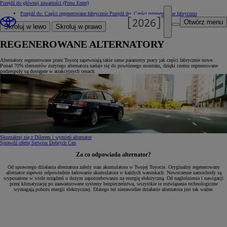
Przejdź do głównej zawartości
(Press Enter)
Przejdź do: Części regenerowane fabrycznie
Przejdź do: Części regenerowane fabrycznie
Otwórz menu
Skroluj w lewo
Skroluj w prawo
REGENEROWANE ALTERNATORY
Alternatory regenerowane przez Toyotę zapewniają takie same parametry pracy jak części fabrycznie nowe.
Ponad 70% elementów zużytego alternatora nadaje się do powtórnego montażu, dzięki czemu regenerowane
podzespoły są dostępne w atrakcyjnych cenach.
Skontaktuj się z Dilerem i wymień alternator
Sprawdź ofertę Serwisu Dobrych Cen
Za co odpowiada alternator?
Od sprawnego działania alternatora zależy stan akumulatora w Twojej Toyocie. Oryginalny regenerowany
alternator zapewni odpowiednie ładowanie akumulatora w każdych warunkach. Nowoczesne samochody są
wyposażone w wiele urządzeń o dużym zapotrzebowaniu na energię elektryczną. Od nagłośnienia i nawigacji
przez klimatyzację po zaawansowane systemy bezpieczeństwa, wszystkie te rozwiązania technologiczne
wymagają poboru energii elektrycznej. Dlatego też niezawodne działanie alternatora jest tak ważne.