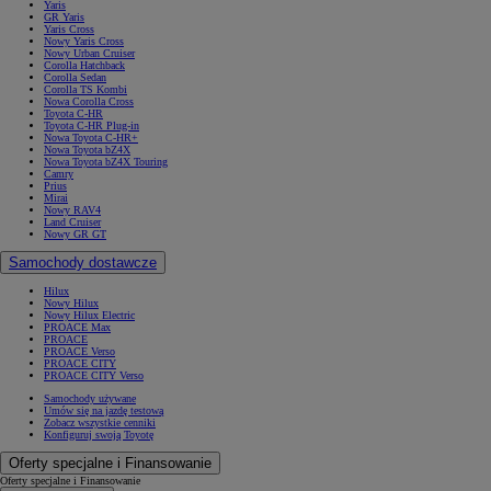
Yaris
GR Yaris
Yaris Cross
Nowy Yaris Cross
Nowy Urban Cruiser
Corolla Hatchback
Corolla Sedan
Corolla TS Kombi
Nowa Corolla Cross
Toyota C-HR
Toyota C-HR Plug-in
Nowa Toyota C-HR+
Nowa Toyota bZ4X
Nowa Toyota bZ4X Touring
Camry
Prius
Mirai
Nowy RAV4
Land Cruiser
Nowy GR GT
Samochody dostawcze
Hilux
Nowy Hilux
Nowy Hilux Electric
PROACE Max
PROACE
PROACE Verso
PROACE CITY
PROACE CITY Verso
Samochody używane
Umów się na jazdę testową
Zobacz wszystkie cenniki
Konfiguruj swoją Toyotę
Oferty specjalne i Finansowanie
Oferty specjalne i Finansowanie