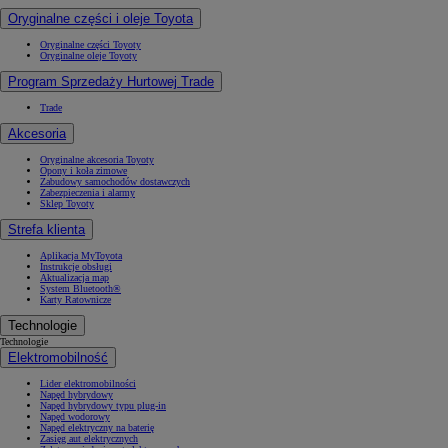
Oryginalne części i oleje Toyota
Oryginalne części Toyoty
Oryginalne oleje Toyoty
Program Sprzedaży Hurtowej Trade
Trade
Akcesoria
Oryginalne akcesoria Toyoty
Opony i koła zimowe
Zabudowy samochodów dostawczych
Zabezpieczenia i alarmy
Sklep Toyoty
Strefa klienta
Aplikacja MyToyota
Instrukcje obsługi
Aktualizacja map
System Bluetooth®
Karty Ratownicze
Technologie
Technologie
Elektromobilność
Lider elektromobilności
Napęd hybrydowy
Napęd hybrydowy typu plug-in
Napęd wodorowy
Napęd elektryczny na baterię
Zasięg aut elektrycznych