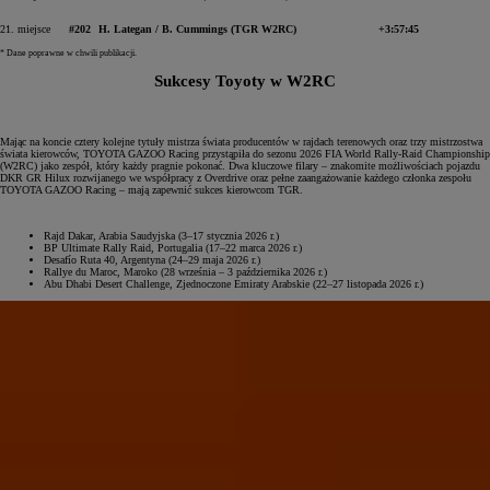
21. miejsce
#202
H. Lategan / B. Cummings (TGR W2RC)
+3:57:45
* Dane poprawne w chwili publikacji.
Sukcesy Toyoty w W2RC
Mając na koncie cztery kolejne tytuły mistrza świata producentów w rajdach terenowych oraz trzy mistrzostwa
świata kierowców, TOYOTA GAZOO Racing przystąpiła do sezonu 2026 FIA World Rally-Raid Championship
(W2RC) jako zespół, który każdy pragnie pokonać. Dwa kluczowe filary – znakomite możliwościach pojazdu
DKR GR Hilux rozwijanego we współpracy z Overdrive oraz pełne zaangażowanie każdego członka zespołu
TOYOTA GAZOO Racing – mają zapewnić sukces kierowcom TGR.
Rajd Dakar, Arabia Saudyjska (3–17 stycznia 2026 r.)
BP Ultimate Rally Raid, Portugalia (17–22 marca 2026 r.)
Desafío Ruta 40, Argentyna (24–29 maja 2026 r.)
Rallye du Maroc, Maroko (28 września – 3 października 2026 r.)
Abu Dhabi Desert Challenge, Zjednoczone Emiraty Arabskie (22–27 listopada 2026 r.)