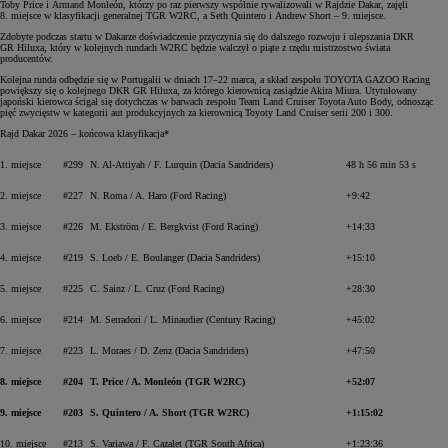
Toby Price i Armand Monleón, którzy po raz pierwszy wspólnie rywalizowali w Rajdzie Dakar, zajęli
8. miejsce w klasyfikacji generalnej TGR W2RC, a Seth Quintero i Andrew Short – 9. miejsce.
Zdobyte podczas startu w Dakarze doświadczenie przyczynia się do dalszego rozwoju i ulepszania DKR
GR Hiluxa, który w kolejnych rundach W2RC będzie walczył o piąte z rzędu mistrzostwo świata
producentów.
Kolejna runda odbędzie się w Portugalii w dniach 17–22 marca, a skład zespołu TOYOTA GAZOO Racing
powiększy się o kolejnego DKR GR Hiluxa, za którego kierownicą zasiądzie Akira Miura. Utytułowany
japoński kierowca ścigał się dotychczas w barwach zespołu Team Land Cruiser Toyota Auto Body, odnosząc
pięć zwycięstw w kategorii aut produkcyjnych za kierownicą Toyoty Land Cruiser serii 200 i 300.
Rajd Dakar 2026 – końcowa klasyfikacja*
1. miejsce
#299
N. Al-Attiyah / F. Lurquin (Dacia Sandriders)
48 h 56 min 53 s
2. miejsce
#227
N. Roma / A. Haro (Ford Racing)
+9:42
3. miejsce
#226
M. Ekström / E. Bergkvist (Ford Racing)
+14:33
4. miejsce
#219
S. Loeb / E. Boulanger (Dacia Sandriders)
+15:10
5. miejsce
#225
C. Sainz / L. Cruz (Ford Racing)
+28:30
6. miejsce
#214
M. Serradori / L. Minaudier (Century Racing)
+45:02
7. miejsce
#223
L. Moraes / D. Zenz (Dacia Sandriders)
+47:50
8. miejsce
#204
T. Price / A. Monleón (TGR W2RC)
+52:07
9. miejsce
#203
S. Quintero / A. Short (TGR W2RC)
+1:15:02
10. miejsce
#213
S. Variawa / F. Cazalet (TGR South Africa)
+1:23:36