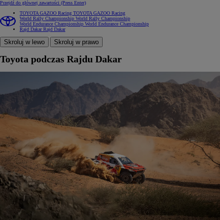
Przejdź do głównej zawartości
(Press Enter)
TOYOTA GAZOO Racing
TOYOTA GAZOO Racing
World Rally Championship
World Rally Championship
World Endurance Championship
World Endurance Championship
Rajd Dakar
Rajd Dakar
Skroluj w lewo
Skroluj w prawo
Toyota podczas Rajdu Dakar