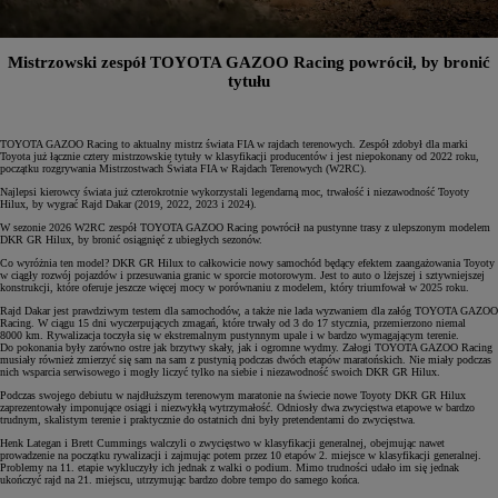
Mistrzowski zespół TOYOTA GAZOO Racing powrócił, by bronić
tytułu
TOYOTA GAZOO Racing to aktualny mistrz świata FIA w rajdach terenowych. Zespół zdobył dla marki
Toyota już łącznie cztery mistrzowskie tytuły w klasyfikacji producentów i jest niepokonany od 2022 roku,
początku rozgrywania Mistrzostwach Świata FIA w Rajdach Terenowych (W2RC).
Najlepsi kierowcy świata już czterokrotnie wykorzystali legendarną moc, trwałość i niezawodność Toyoty
Hilux, by wygrać Rajd Dakar (2019, 2022, 2023 i 2024).
W sezonie 2026 W2RC zespół TOYOTA GAZOO Racing powrócił na pustynne trasy z ulepszonym modelem
DKR GR Hilux, by bronić osiągnięć z ubiegłych sezonów.
Co wyróżnia ten model? DKR GR Hilux to całkowicie nowy samochód będący efektem zaangażowania Toyoty
w ciągły rozwój pojazdów i przesuwania granic w sporcie motorowym. Jest to auto o lżejszej i sztywniejszej
konstrukcji, które oferuje jeszcze więcej mocy w porównaniu z modelem, który triumfował w 2025 roku.
Rajd Dakar jest prawdziwym testem dla samochodów, a także nie lada wyzwaniem dla załóg TOYOTA GAZOO
Racing. W ciągu 15 dni wyczerpujących zmagań, które trwały od 3 do 17 stycznia, przemierzono niemal
8000 km. Rywalizacja toczyła się w ekstremalnym pustynnym upale i w bardzo wymagającym terenie.
Do pokonania były zarówno ostre jak brzytwy skały, jak i ogromne wydmy. Załogi TOYOTA GAZOO Racing
musiały również zmierzyć się sam na sam z pustynią podczas dwóch etapów maratońskich. Nie miały podczas
nich wsparcia serwisowego i mogły liczyć tylko na siebie i niezawodność swoich DKR GR Hilux.
Podczas swojego debiutu w najdłuższym terenowym maratonie na świecie nowe Toyoty DKR GR Hilux
zaprezentowały imponujące osiągi i niezwykłą wytrzymałość. Odniosły dwa zwycięstwa etapowe w bardzo
trudnym, skalistym terenie i praktycznie do ostatnich dni były pretendentami do zwycięstwa.
Henk Lategan i Brett Cummings walczyli o zwycięstwo w klasyfikacji generalnej, obejmując nawet
prowadzenie na początku rywalizacji i zajmując potem przez 10 etapów 2. miejsce w klasyfikacji generalnej.
Problemy na 11. etapie wykluczyły ich jednak z walki o podium. Mimo trudności udało im się jednak
ukończyć rajd na 21. miejscu, utrzymując bardzo dobre tempo do samego końca.